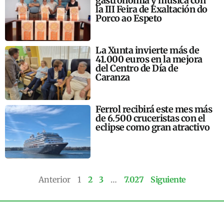
gastronomía y música con
la III Feira de Exaltación do
Porco ao Espeto
La Xunta invierte más de
41.000 euros en la mejora
del Centro de Día de
Caranza
Ferrol recibirá este mes más
de 6.500 cruceristas con el
eclipse como gran atractivo
Anterior
1
2
3
…
7.027
Siguiente