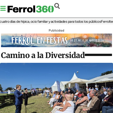
días de hípica, ocio familiar y actividades para todos los públicos
Ferrolterra re
Publicidad
Camino a la Diversidad