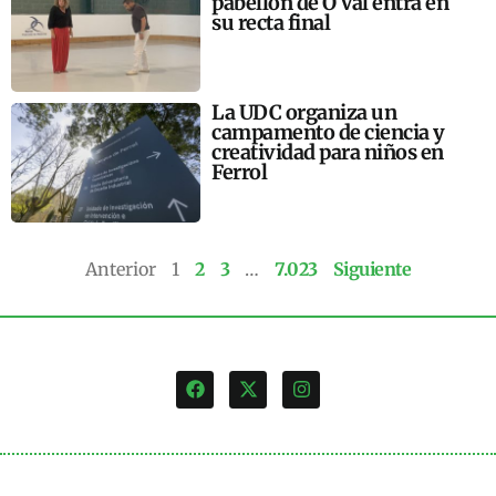
pabellón de O Val entra en
su recta final
La UDC organiza un
campamento de ciencia y
creatividad para niños en
Ferrol
Anterior
1
2
3
…
7.023
Siguiente