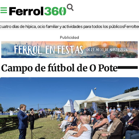
días de hípica, ocio familiar y actividades para todos los públicos
Ferrolterra re
Publicidad
Campo de fútbol de O Pote