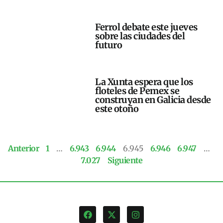
Ferrol debate este jueves
sobre las ciudades del
futuro
La Xunta espera que los
floteles de Pemex se
construyan en Galicia desde
este otoño
Anterior
1
…
6.943
6.944
6.945
6.946
6.947
…
7.027
Siguiente