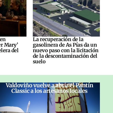
 en
La recuperación de la
er Mary’
gasolinera de As Pías da un
elera del
nuevo paso con la licitación
de la descontaminación del
suelo
Valdoviño vuelve a abrir el Pantín
Classic a los artesanos locales