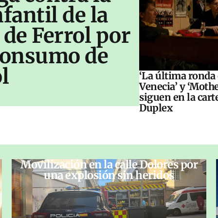
antil de la
 de Ferrol por
 consumo de
l
‘La última ronda
Venecia’ y ‘Moth
siguen en la cart
Duplex
Movilización en la calle Dolores por
una explosión sin heridos