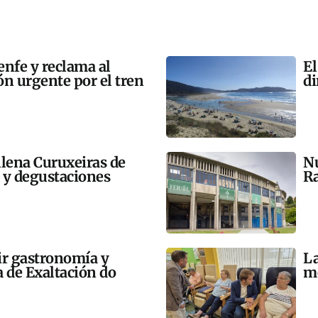
enfe y reclama al
El
n urgente por el tren
di
llena Curuxeiras de
Nu
s y degustaciones
Ra
ir gastronomía y
La
a de Exaltación do
me