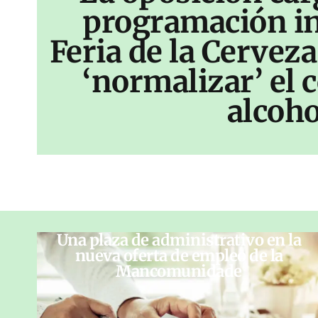
programación inf
Feria de la Cerveza
‘normalizar’ el
alcoho
Una plaza de administrativo en la
nueva oferta de empleo de la
Mancomunidade