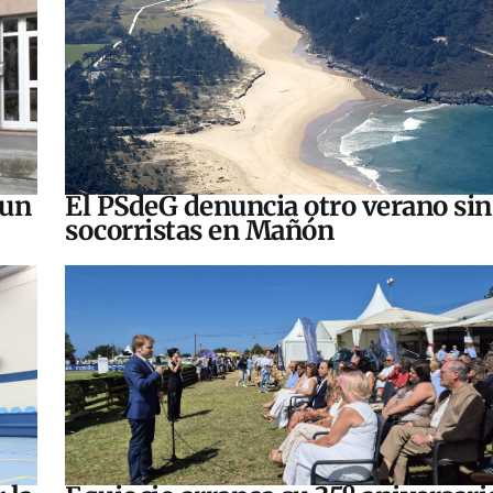
 un
El PSdeG denuncia otro verano sin
socorristas en Mañón