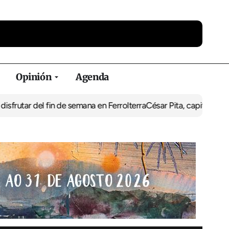
Opinión
Agenda
fin de semana en Ferrolterra
César Pita, capitán marítimo de Ferr