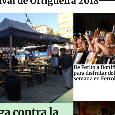
ival de Ortigueira 2018
De Perlío a Doniñ
para disfrutar del
semana en Ferrol
ga contra la