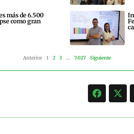
mes más de 6.500
In
lipse como gran
Fe
ca
Anterior
1
2
3
…
7.027
Siguiente