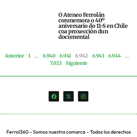
O Ateneo Ferrolán
conmemora o 40º
aniversario do 11-S en Chile
coa proxección dun
documental
Anterior
1
…
6.940
6.941
6.942
6.943
6.944
…
7.023
Siguiente
Ferrol360 – Somos nuestra comarca – Todos los derechos