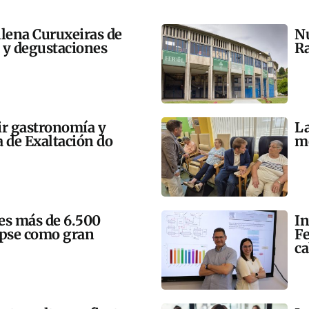
llena Curuxeiras de
Nu
s y degustaciones
Ra
ir gastronomía y
La
a de Exaltación do
me
mes más de 6.500
In
lipse como gran
Fe
ca