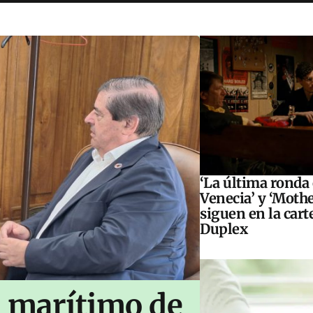
‘La última ronda
Venecia’ y ‘Moth
siguen en la cart
Duplex
n marítimo de