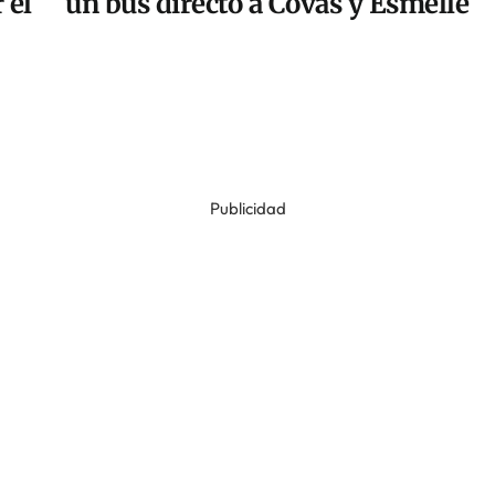
 el
un bus directo a Covas y Esmelle
Publicidad