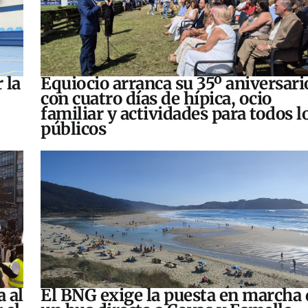
 la
Equiocio arranca su 35º aniversari
con cuatro días de hípica, ocio
familiar y actividades para todos l
públicos
a al
El BNG exige la puesta en marcha 