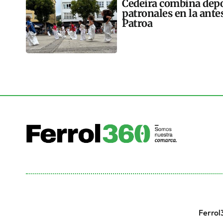
Cedeira combina depor
patronales en la antes
Patroa
Ferrol