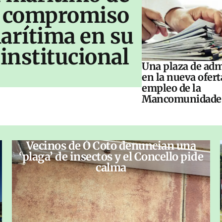
u compromiso
arítima en su
institucional
Una plaza de adm
en la nueva ofert
empleo de la
Mancomunidade
Vecinos de O Coto denuncian una
‘plaga’ de insectos y el Concello pide
calma