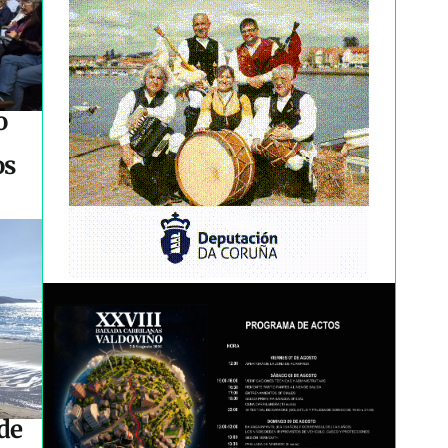
o
os
de