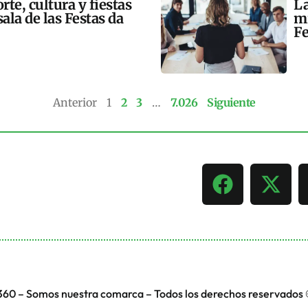
te, cultura y fiestas
La
ala de las Festas da
mi
Fe
Anterior
1
2
3
…
7.026
Siguiente
360 – Somos nuestra comarca – Todos los derechos reservados