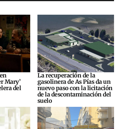
 en
La recuperación de la
er Mary’
gasolinera de As Pías da un
elera del
nuevo paso con la licitación
de la descontaminación del
suelo