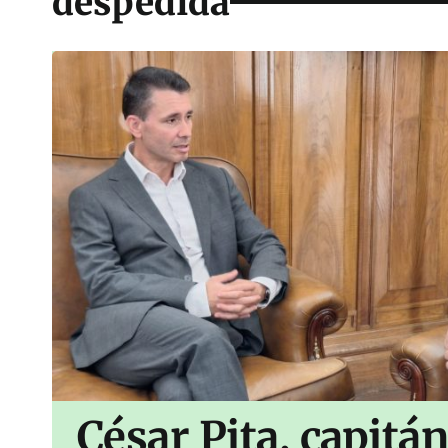
despedida
César Pita, capitá