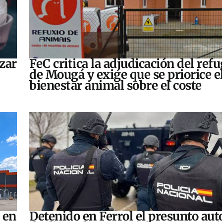
zar
FeC critica la adjudicación del refu
de Mougá y exige que se priorice e
bienestar animal sobre el coste
 en
Detenido en Ferrol el presunto aut