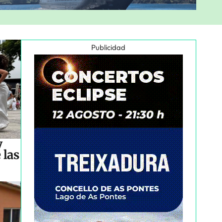
Publicidad
y
 las