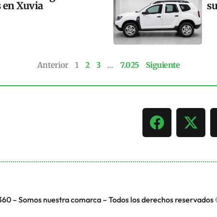
s en Xuvia
su
Anterior
1
2
3
…
7.025
Siguiente
360 – Somos nuestra comarca – Todos los derechos reservados