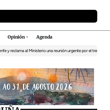
Opinión
Agenda
ama al Ministerio una reunión urgente por el tren
El BNG exige la 