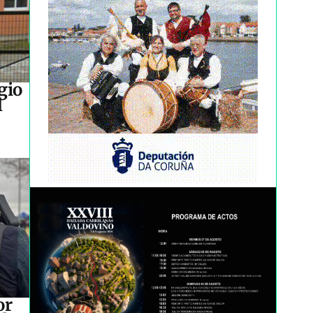
gio
l
or