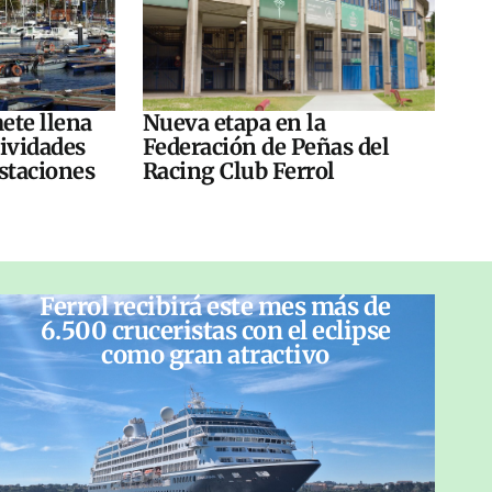
ete llena
Nueva etapa en la
tividades
Federación de Peñas del
ustaciones
Racing Club Ferrol
Ferrol recibirá este mes más de
6.500 cruceristas con el eclipse
como gran atractivo