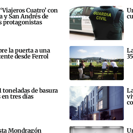
 ‘Viajeros Cuatro’ con
Un
ra y San Andrés de
cu
 protagonistas
bre la puerta a una
La
tente desde Ferrol
35
21 toneladas de basura
La
 en tres días
vi
co
esta Mondragón
Un