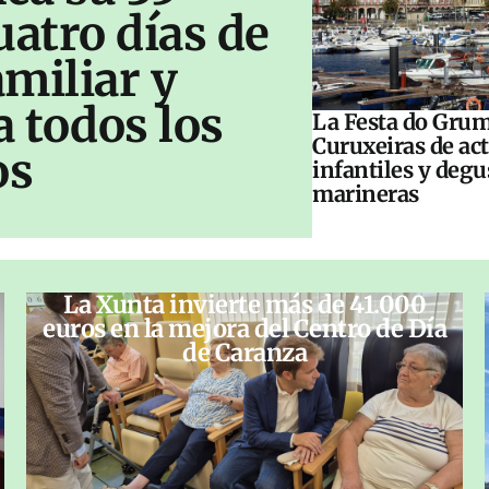
uatro días de
amiliar y
a todos los
La Festa do Grum
Curuxeiras de ac
os
infantiles y deg
marineras
La Xunta invierte más de 41.000
euros en la mejora del Centro de Día
de Caranza