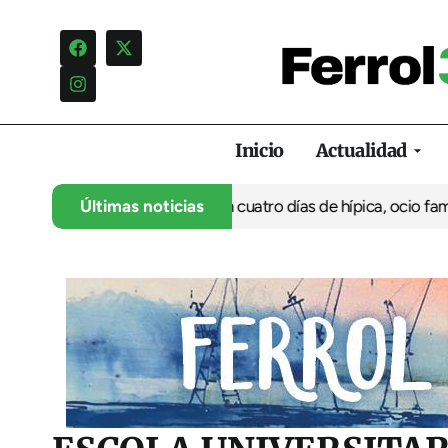
Inicio
Actualidad
su 35º aniversario con cuatro días de hípica, ocio familiar y act
Últimas noticias