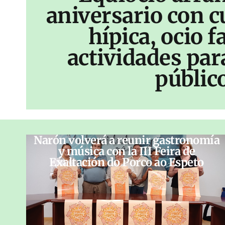
aniversario con c
hípica, ocio f
actividades par
públic
Narón volverá a reunir gastronomía
y música con la III Feira de
Exaltación do Porco ao Espeto