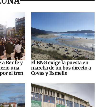
RUÑA
e a Renfe y
El BNG exige la puesta en
terio una
marcha de un bus directo a
por el tren
Covas y Esmelle