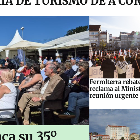
IA DE TURISMO DE A CO
Ferrolterra rebat
reclama al Minis
reunión urgente 
ca su 35º