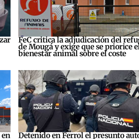
zar
FeC critica la adjudicación del refu
de Mougá y exige que se priorice e
bienestar animal sobre el coste
 en
Detenido en Ferrol el presunto aut