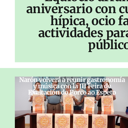
aniversario con c
hípica, ocio f
actividades par
públic
Narón volverá a reunir gastronomía
y música con la III Feira de
Exaltación do Porco ao Espeto