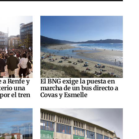
e a Renfe y
El BNG exige la puesta en
terio una
marcha de un bus directo a
por el tren
Covas y Esmelle