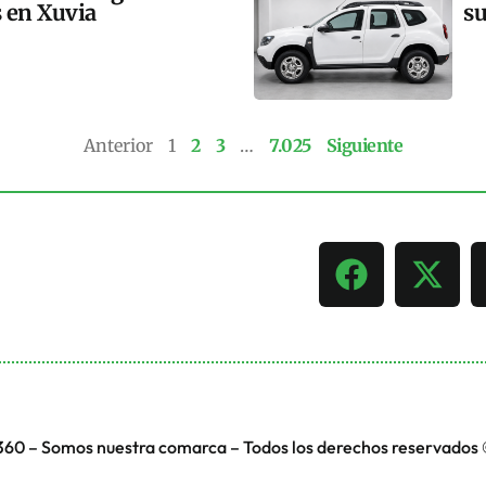
s en Xuvia
su
Anterior
1
2
3
…
7.025
Siguiente
360 – Somos nuestra comarca – Todos los derechos reservados