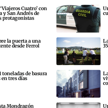
 ‘Viajeros Cuatro’ con
Un
ra y San Andrés de
cu
 protagonistas
bre la puerta a una
La
tente desde Ferrol
35
21 toneladas de basura
La
 en tres días
vi
co
esta Mondragón
Un