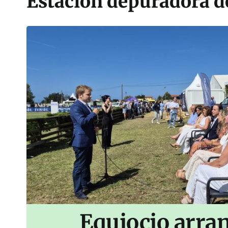
Estación depuradora d
Equiocio arran