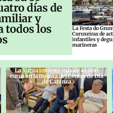
uatro días de
amiliar y
a todos los
La Festa do Grum
Curuxeiras de ac
os
infantiles y deg
marineras
La Xunta invierte más de 41.000
euros en la mejora del Centro de Día
de Caranza