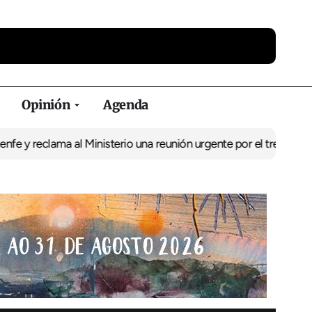
Opinión
Agenda
lama al Ministerio una reunión urgente por el tren
El BNG exige la