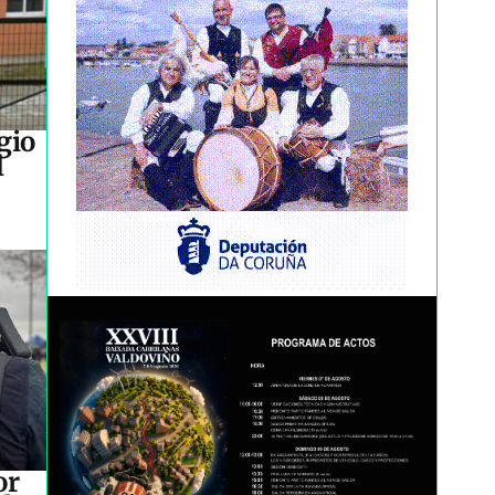
gio
l
or