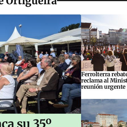
e Ortigueira
Ferrolterra rebat
reclama al Minis
reunión urgente 
ca su 35º