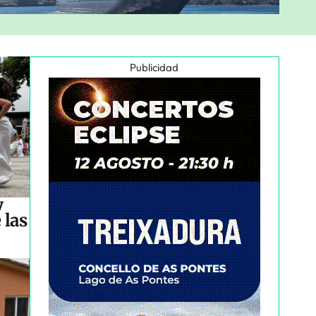
Publicidad
y
 las