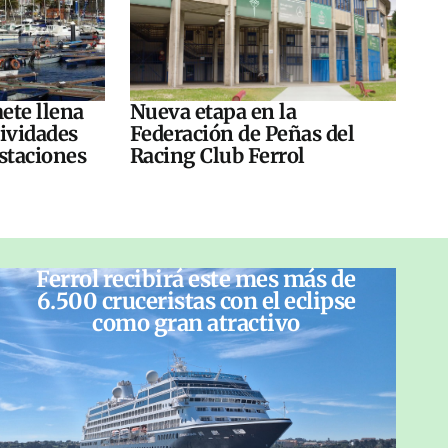
ete llena
Nueva etapa en la
tividades
Federación de Peñas del
ustaciones
Racing Club Ferrol
Ferrol recibirá este mes más de
6.500 cruceristas con el eclipse
como gran atractivo