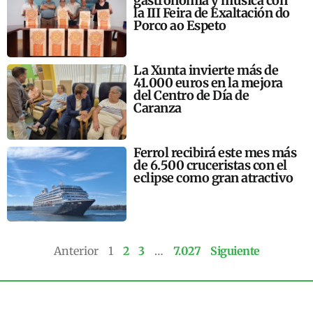
gastronomía y música con
la III Feira de Exaltación do
Porco ao Espeto
La Xunta invierte más de
41.000 euros en la mejora
del Centro de Día de
Caranza
Ferrol recibirá este mes más
de 6.500 cruceristas con el
eclipse como gran atractivo
Anterior
1
2
3
…
7.027
Siguiente