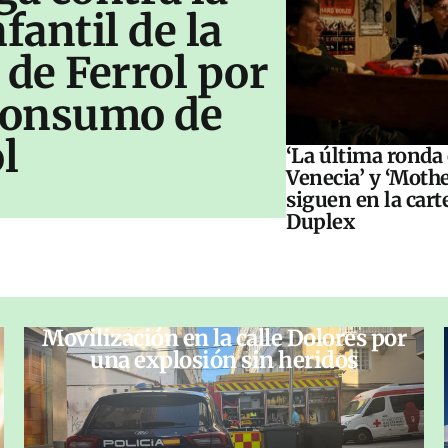
antil de la
 de Ferrol por
 consumo de
l
‘La última ronda
Venecia’ y ‘Moth
siguen en la cart
Duplex
Movilización en la calle Dolores por
una explosión sin heridos