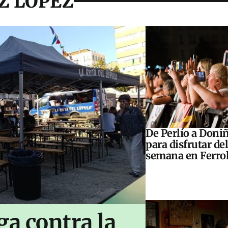
Z LOPEZ
De Perlío a Doniñ
para disfrutar del
semana en Ferrol
ga contra la