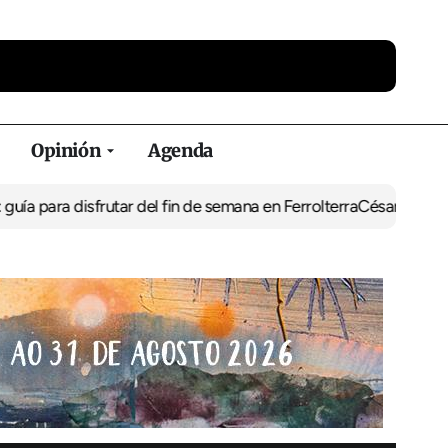
Opinión
Agenda
frutar del fin de semana en Ferrolterra
César Pita, capitán maríti