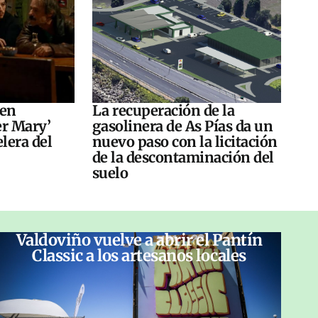
 en
La recuperación de la
er Mary’
gasolinera de As Pías da un
elera del
nuevo paso con la licitación
de la descontaminación del
suelo
Valdoviño vuelve a abrir el Pantín
Classic a los artesanos locales