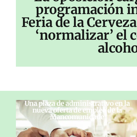
programación inf
Feria de la Cerveza
‘normalizar’ el
alcoho
Una plaza de administrativo en la
nueva oferta de empleo de la
Mancomunidade