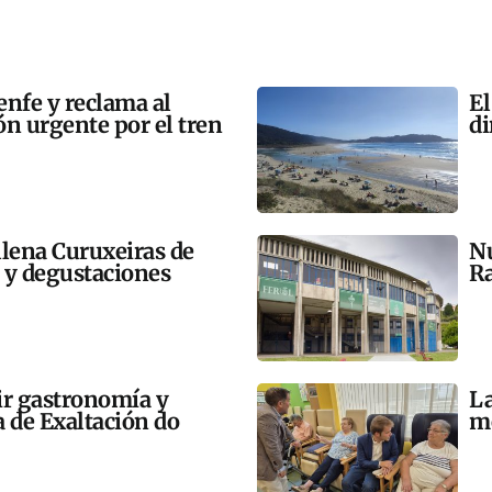
enfe y reclama al
El
n urgente por el tren
di
llena Curuxeiras de
Nu
s y degustaciones
Ra
ir gastronomía y
La
a de Exaltación do
me