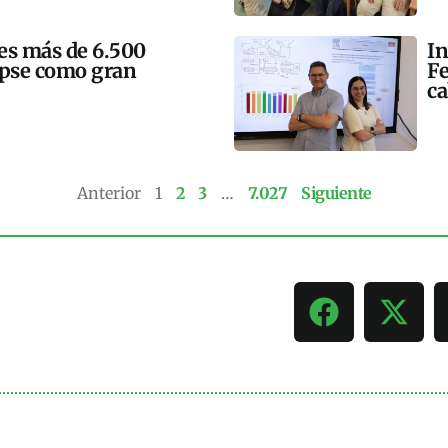
mes más de 6.500
In
lipse como gran
Fe
ca
Anterior
1
2
3
…
7.027
Siguiente