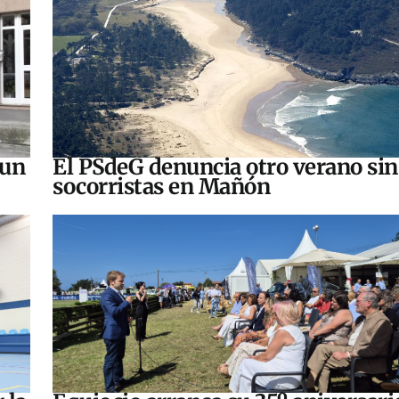
 un
El PSdeG denuncia otro verano sin
socorristas en Mañón