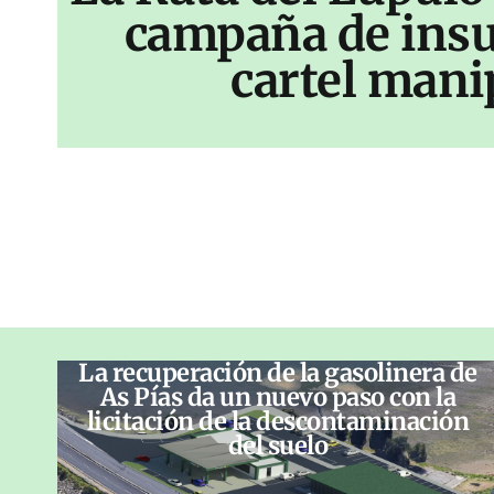
campaña de insu
cartel mani
La recuperación de la gasolinera de
As Pías da un nuevo paso con la
licitación de la descontaminación
del suelo