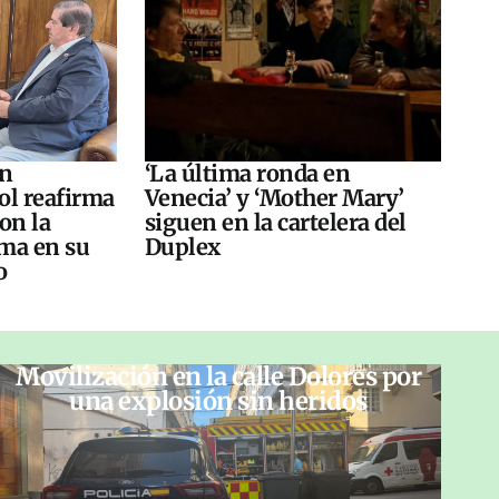
án
‘La última ronda en
ol reafirma
Venecia’ y ‘Mother Mary’
on la
siguen en la cartelera del
ma en su
Duplex
o
Movilización en la calle Dolores por
una explosión sin heridos