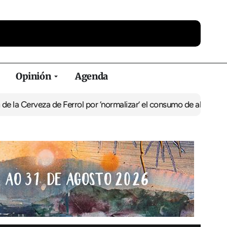
Opinión
Agenda
za de Ferrol por ‘normalizar’ el consumo de alcohol
De Perlío a Do