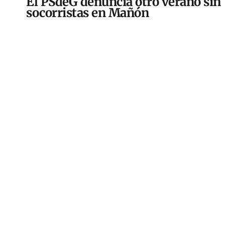
El PSdeG denuncia otro verano sin
socorristas en Mañón