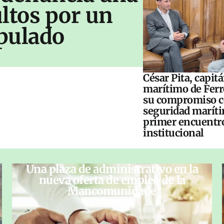
ltos por un
pulado
César Pita, capit
marítimo de Ferr
su compromiso c
seguridad maríti
primer encuentr
institucional
Una plaza de administrativo en la
nueva oferta de empleo de la
Mancomunidade