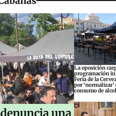
 Cabanas
La oposición carg
programación inf
Feria de la Cerve
por ‘normalizar’ 
consumo de alco
 denuncia una