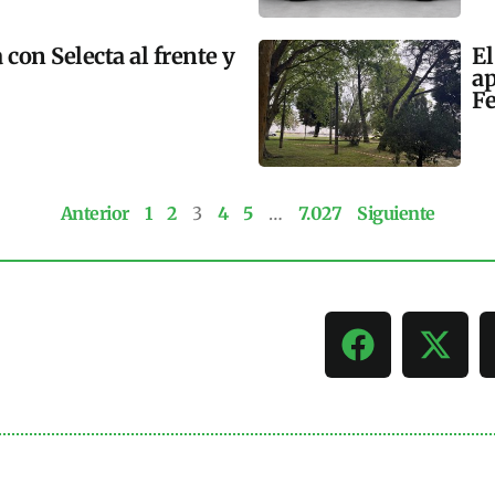
 con Selecta al frente y
El
ap
Fe
Anterior
1
2
3
4
5
…
7.027
Siguiente