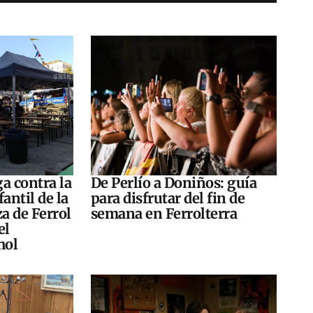
a contra la
De Perlío a Doniños: guía
antil de la
para disfrutar del fin de
za de Ferrol
semana en Ferrolterra
el
hol