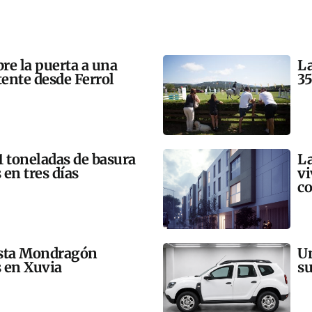
bre la puerta a una
La
tente desde Ferrol
35
21 toneladas de basura
La
 en tres días
vi
co
esta Mondragón
Un
s en Xuvia
su