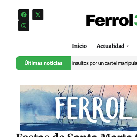
Inicio
Actualidad
ncia una campaña de insultos por un cartel manipulado
Últimas noticias
La oposic