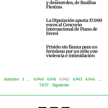
y desenredos, de Basilisa
Fiestras
La Diputación aporta 17.000
euros al Concurso
Internacional de Piano de
Ferrol
Prisión sin fianza para un
ferrolano por un robo con
violencia e intimidación
Anterior
1
…
6.940
6.941
6.942
6.943
6.944
…
7.027
Siguiente