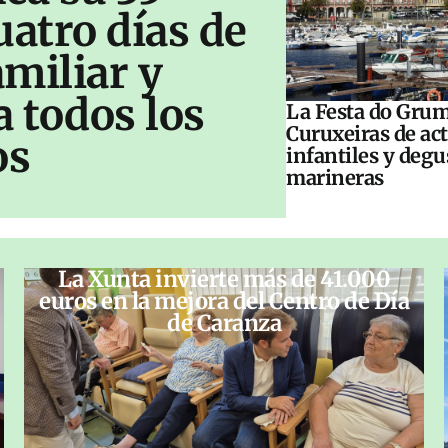
uatro días de
amiliar y
a todos los
La Festa do Grum
Curuxeiras de ac
os
infantiles y deg
marineras
La Xunta invierte más de 41.000
euros en la mejora del Centro de Día
de Caranza