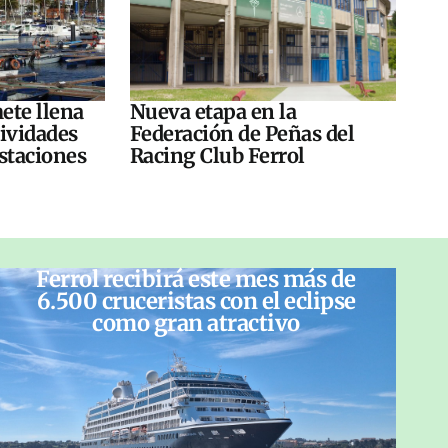
ete llena
Nueva etapa en la
tividades
Federación de Peñas del
ustaciones
Racing Club Ferrol
Ferrol recibirá este mes más de
6.500 cruceristas con el eclipse
como gran atractivo