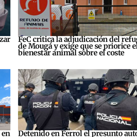
zar
FeC critica la adjudicación del refu
de Mougá y exige que se priorice e
bienestar animal sobre el coste
 en
Detenido en Ferrol el presunto aut