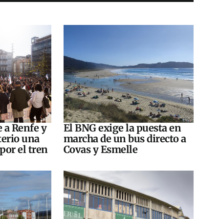
e a Renfe y
El BNG exige la puesta en
terio una
marcha de un bus directo a
por el tren
Covas y Esmelle