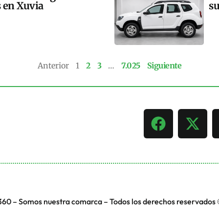
s en Xuvia
su
Anterior
1
2
3
…
7.025
Siguiente
360 – Somos nuestra comarca – Todos los derechos reservados