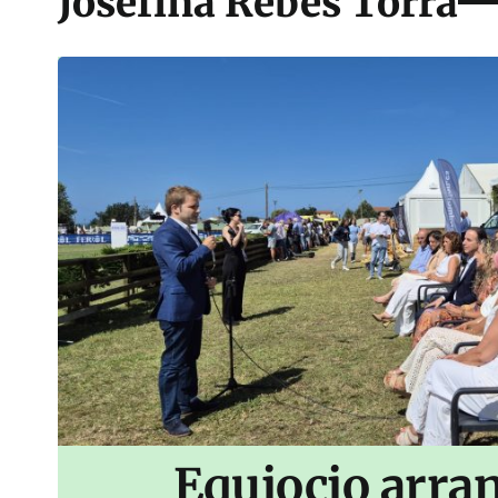
Josefina Rebés Torra
Equiocio arran