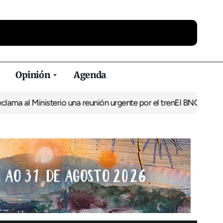
Opinión
Agenda
nisterio una reunión urgente por el tren
El BNG exige la puesta e