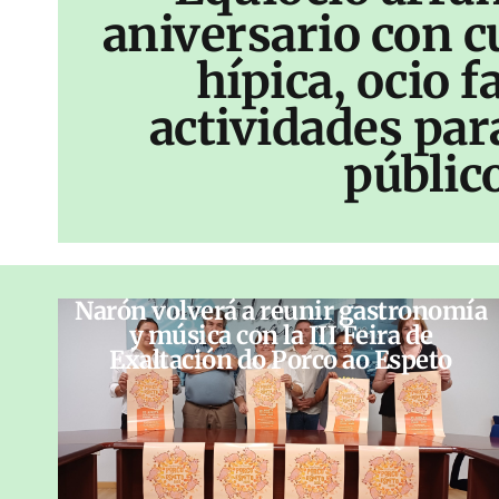
aniversario con c
hípica, ocio f
actividades par
públic
Narón volverá a reunir gastronomía
y música con la III Feira de
Exaltación do Porco ao Espeto