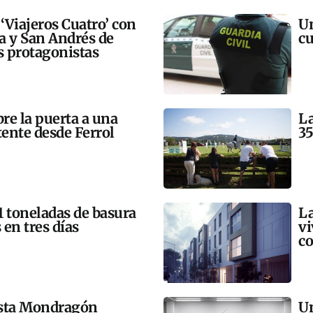
 ‘Viajeros Cuatro’ con
Un
ra y San Andrés de
cu
 protagonistas
bre la puerta a una
La
tente desde Ferrol
35
21 toneladas de basura
La
 en tres días
vi
co
esta Mondragón
Un