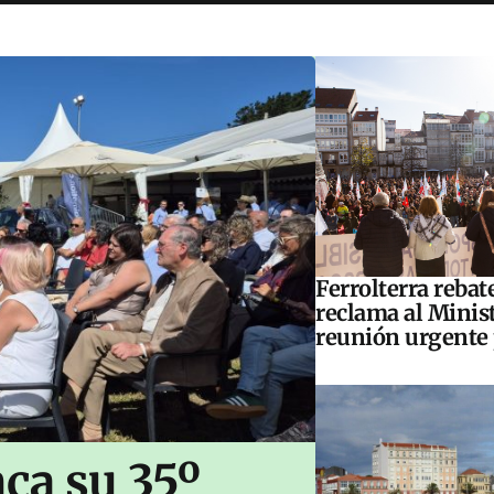
Ferrolterra rebat
reclama al Minis
reunión urgente 
ca su 35º