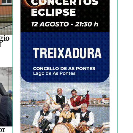
gio
l
or