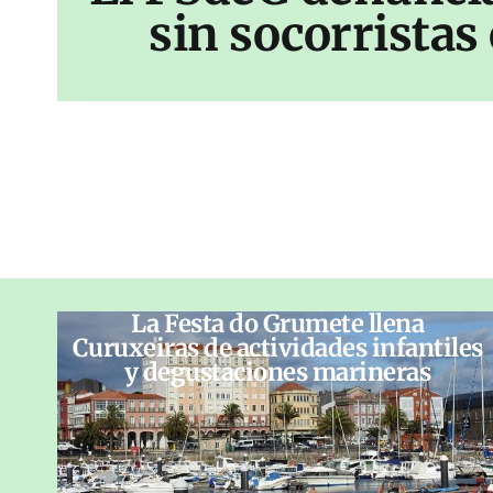
sin socorrista
La Festa do Grumete llena
Curuxeiras de actividades infantiles
y degustaciones marineras