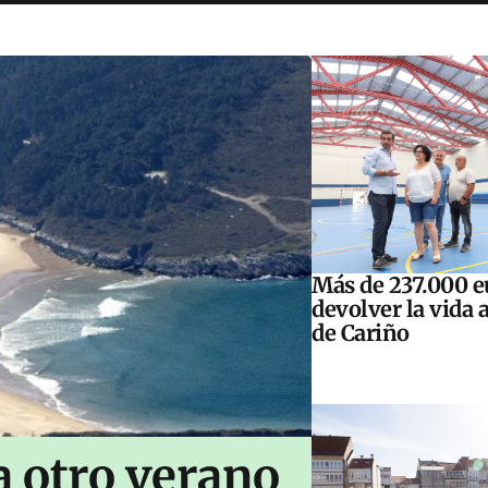
Más de 237.000 e
devolver la vida 
de Cariño
 otro verano