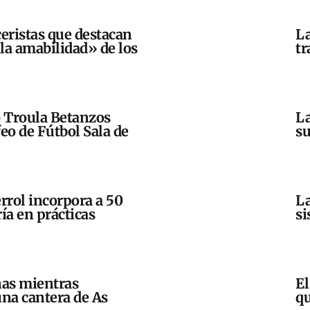
ceristas que destacan
La
la amabilidad» de los
tr
o Troula Betanzos
La
eo de Fútbol Sala de
su
errol incorpora a 50
La
a en prácticas
si
nas mientras
El
una cantera de As
qu