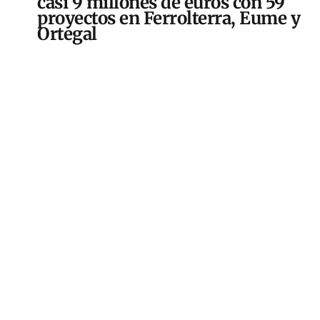
casi 9 millones de euros con 59
proyectos en Ferrolterra, Eume y
Ortegal