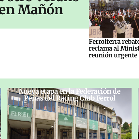
s en Mañón
Ferrolterra rebat
reclama al Minis
reunión urgente 
Nueva etapa en la Federación de
Peñas del Racing Club Ferrol