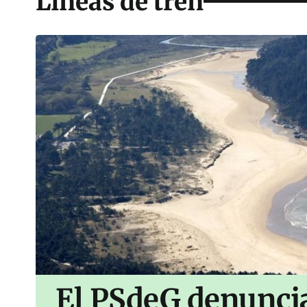
Líneas de tren
El PSdeG denuncia