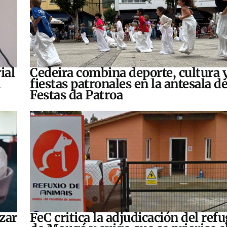
ial
Cedeira combina deporte, cultura 
fiestas patronales en la antesala de
Festas da Patroa
zar
FeC critica la adjudicación del refu