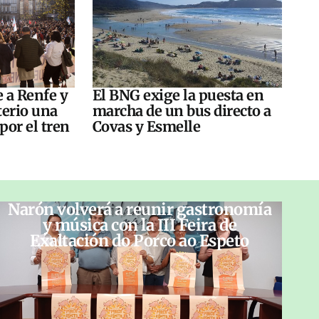
e a Renfe y
El BNG exige la puesta en
terio una
marcha de un bus directo a
por el tren
Covas y Esmelle
Narón volverá a reunir gastronomía
y música con la III Feira de
Exaltación do Porco ao Espeto