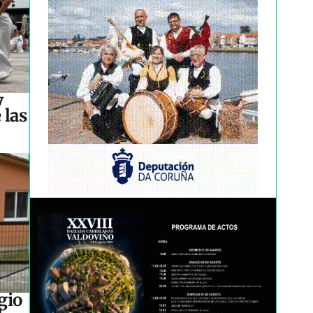
y
 las
gio