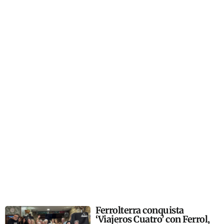
Ferrolterra conquista
‘Viajeros Cuatro’ con Ferrol,