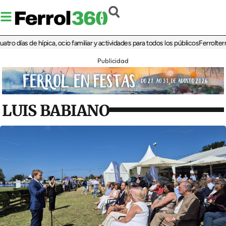
ías de hípica, ocio familiar y actividades para todos los públicos
Ferrolterra reb
Publicidad
LUIS BABIANO