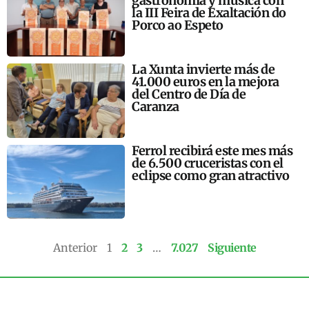
gastronomía y música con
la III Feira de Exaltación do
Porco ao Espeto
La Xunta invierte más de
41.000 euros en la mejora
del Centro de Día de
Caranza
Ferrol recibirá este mes más
de 6.500 cruceristas con el
eclipse como gran atractivo
Anterior
1
2
3
…
7.027
Siguiente