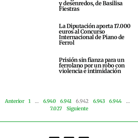
y desenredos, de Basilisa
Fiestras
La Diputación aporta 17.000
euros al Concurso
Internacional de Piano de
Ferrol
Prisión sin fianza para un
ferrolano por un robo con
violencia e intimidación
Anterior
1
…
6.940
6.941
6.942
6.943
6.944
…
7.027
Siguiente