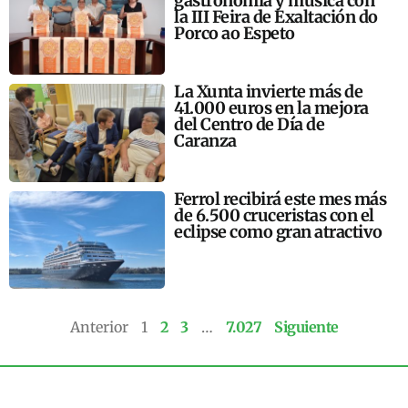
gastronomía y música con
la III Feira de Exaltación do
Porco ao Espeto
La Xunta invierte más de
41.000 euros en la mejora
del Centro de Día de
Caranza
Ferrol recibirá este mes más
de 6.500 cruceristas con el
eclipse como gran atractivo
Anterior
1
2
3
…
7.027
Siguiente