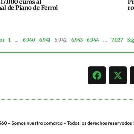
17.000 euros al
Pr
al de Piano de Ferrol
ro
or
1
…
6.940
6.941
6.942
6.943
6.944
…
7.027
Si
360 – Somos nuestra comarca – Todos los derechos reservados