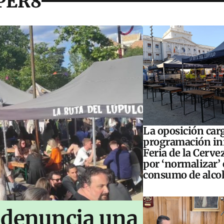
UPER8
La oposición carg
programación inf
Feria de la Cerve
por ‘normalizar’ 
consumo de alco
 denuncia una