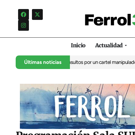
Inicio
Actualidad
uncia una campaña de insultos por un cartel manipulado
Últimas noticias
La oposi