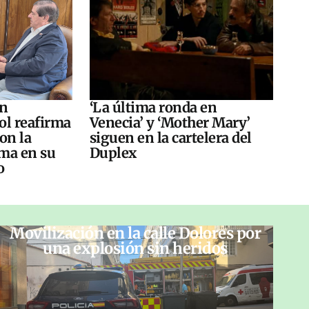
án
‘La última ronda en
ol reafirma
Venecia’ y ‘Mother Mary’
on la
siguen en la cartelera del
ma en su
Duplex
o
Movilización en la calle Dolores por
una explosión sin heridos