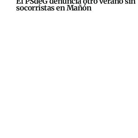
El PSdeG denuncia otro verano sin
socorristas en Mañón