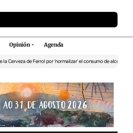
Opinión
Agenda
eza de Ferrol por ‘normalizar’ el consumo de alcohol
De Perlío a D