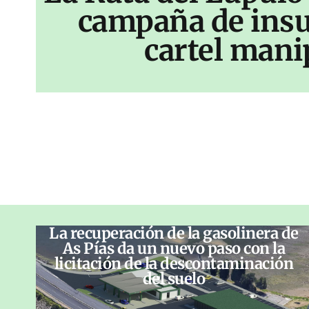
campaña de insu
cartel mani
La recuperación de la gasolinera de
As Pías da un nuevo paso con la
licitación de la descontaminación
del suelo