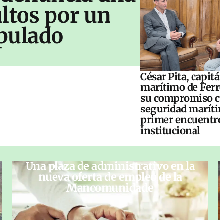
ltos por un
pulado
César Pita, capit
marítimo de Ferr
su compromiso c
seguridad maríti
primer encuentr
institucional
Una plaza de administrativo en la
nueva oferta de empleo de la
Mancomunidade