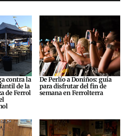
a contra la
De Perlío a Doniños: guía
antil de la
para disfrutar del fin de
za de Ferrol
semana en Ferrolterra
el
hol