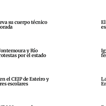
eva su cuerpo técnico
El
porada
es
Fontemoura y Río
Ig
otestas por el estado
fe
en el CEIP de Esteiro y
La
res escolares
En