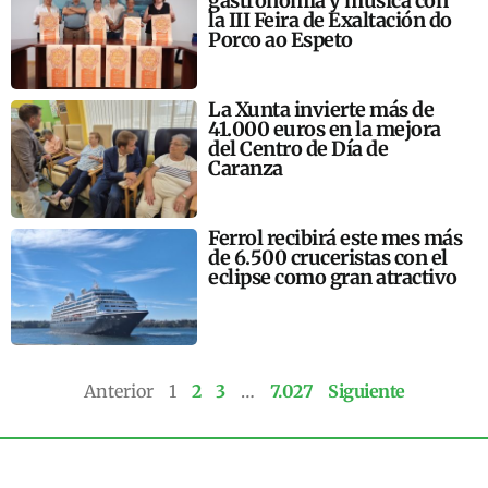
gastronomía y música con
la III Feira de Exaltación do
Porco ao Espeto
La Xunta invierte más de
41.000 euros en la mejora
del Centro de Día de
Caranza
Ferrol recibirá este mes más
de 6.500 cruceristas con el
eclipse como gran atractivo
Anterior
1
2
3
…
7.027
Siguiente