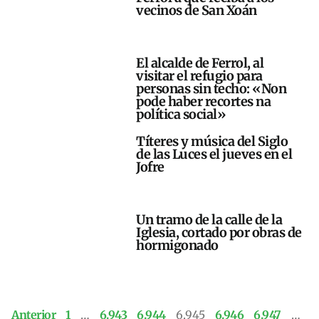
vecinos de San Xoán
El alcalde de Ferrol, al
visitar el refugio para
personas sin techo: «Non
pode haber recortes na
política social»
Títeres y música del Siglo
de las Luces el jueves en el
Jofre
Un tramo de la calle de la
Iglesia, cortado por obras de
hormigonado
Anterior
1
…
6.943
6.944
6.945
6.946
6.947
…