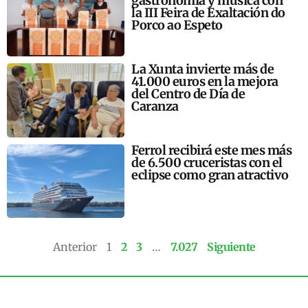
gastronomía y música con
la III Feira de Exaltación do
Porco ao Espeto
La Xunta invierte más de
41.000 euros en la mejora
del Centro de Día de
Caranza
Ferrol recibirá este mes más
de 6.500 cruceristas con el
eclipse como gran atractivo
Anterior
1
2
3
…
7.027
Siguiente