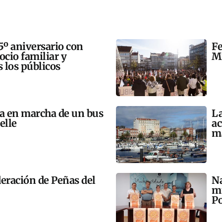
5º aniversario con
Fe
 ocio familiar y
Mi
s los públicos
ta en marcha de un bus
La
elle
ac
m
eración de Peñas del
Na
mú
Po