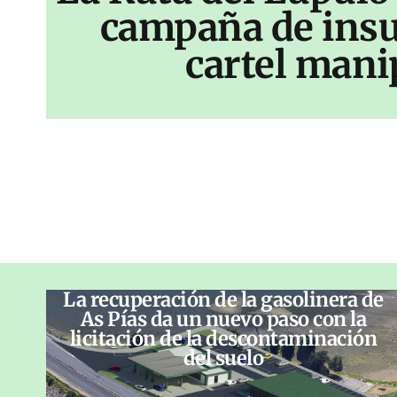
campaña de insu
cartel mani
La recuperación de la gasolinera de
As Pías da un nuevo paso con la
licitación de la descontaminación
del suelo