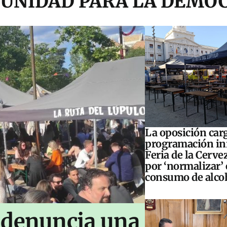
UNIDAD PARA LA DEMO
La oposición carg
programación inf
Feria de la Cerve
por ‘normalizar’ 
consumo de alco
 denuncia una