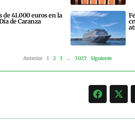
 de 41.000 euros en la
Fe
 Día de Caranza
cr
at
Anterior
1
2
3
…
7.027
Siguiente