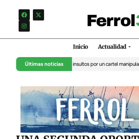
Inicio
Actualidad
ncia una campaña de insultos por un cartel manipulado
Últimas noticias
La oposic