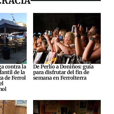
CRACIA
a contra la
De Perlío a Doniños: guía
antil de la
para disfrutar del fin de
za de Ferrol
semana en Ferrolterra
el
hol