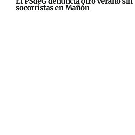
El PSdeG denuncia otro verano sin
socorristas en Mañón