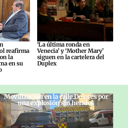
án
‘La última ronda en
ol reafirma
Venecia’ y ‘Mother Mary’
on la
siguen en la cartelera del
ma en su
Duplex
o
Movilización en la calle Dolores por
una explosión sin heridos