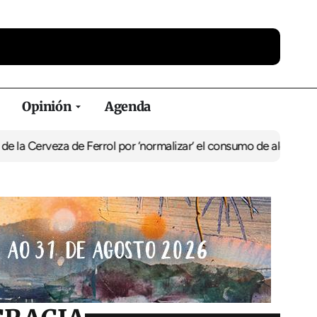
Opinión
Agenda
za de Ferrol por ‘normalizar’ el consumo de alcohol
De Perlío a Do