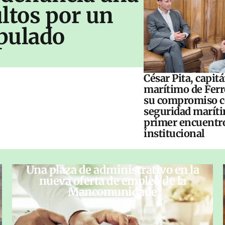
ltos por un
pulado
César Pita, capit
marítimo de Ferr
su compromiso c
seguridad maríti
primer encuentr
institucional
Una plaza de administrativo en la
nueva oferta de empleo de la
Mancomunidade