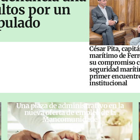
ltos por un
pulado
César Pita, capit
marítimo de Ferr
su compromiso c
seguridad maríti
primer encuentr
institucional
Una plaza de administrativo en la
nueva oferta de empleo de la
Mancomunidade