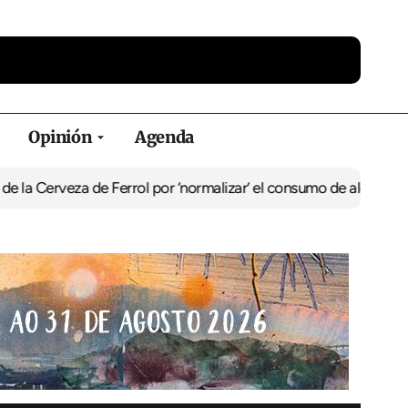
Opinión
Agenda
eza de Ferrol por ‘normalizar’ el consumo de alcohol
De Perlío a D