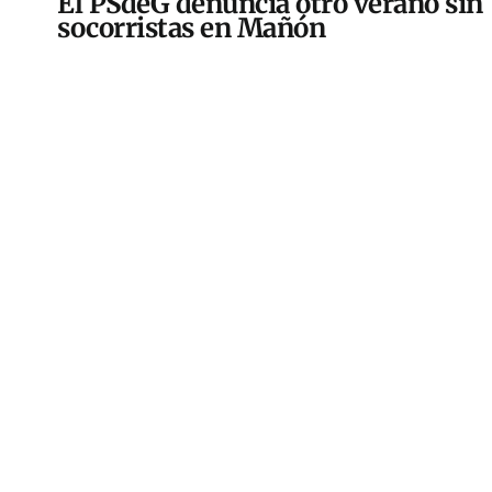
El PSdeG denuncia otro verano sin
socorristas en Mañón