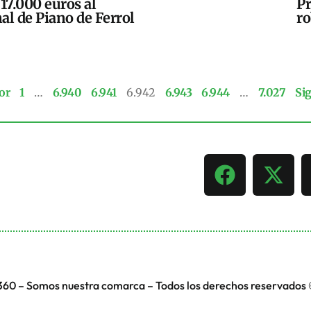
17.000 euros al
Pr
al de Piano de Ferrol
ro
or
1
…
6.940
6.941
6.942
6.943
6.944
…
7.027
Si
360 – Somos nuestra comarca – Todos los derechos reservados