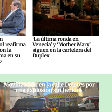
án
‘La última ronda en
ol reafirma
Venecia’ y ‘Mother Mary’
on la
siguen en la cartelera del
ma en su
Duplex
o
Movilización en la calle Dolores por
una explosión sin heridos