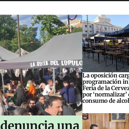
La oposición carg
programación inf
Feria de la Cerve
por ‘normalizar’ 
consumo de alco
 denuncia una