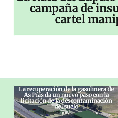
campaña de insu
cartel mani
La recuperación de la gasolinera de
As Pías da un nuevo paso con la
licitación de la descontaminación
del suelo