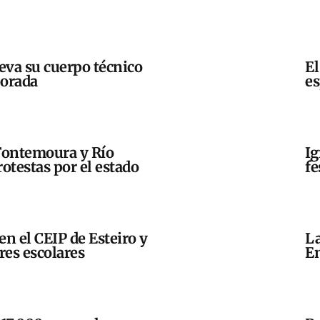
eva su cuerpo técnico
El
porada
es
Fontemoura y Río
Ig
otestas por el estado
fe
en el CEIP de Esteiro y
La
res escolares
En