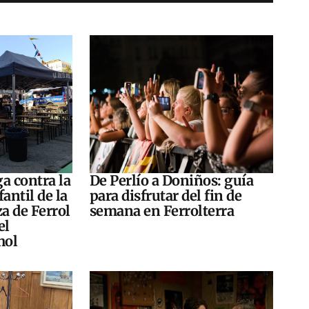
a contra la
De Perlío a Doniños: guía
antil de la
para disfrutar del fin de
za de Ferrol
semana en Ferrolterra
el
hol