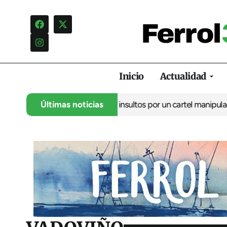
Inicio
Actualidad
uncia una campaña de insultos por un cartel manipulado
Últimas noticias
La oposi