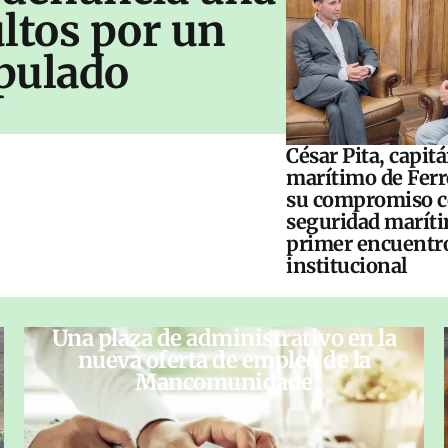
ltos por un
pulado
César Pita, capit
marítimo de Ferr
su compromiso c
seguridad maríti
primer encuentr
institucional
Una plaza de administrativo en la
nueva oferta de empleo de la
Mancomunidade