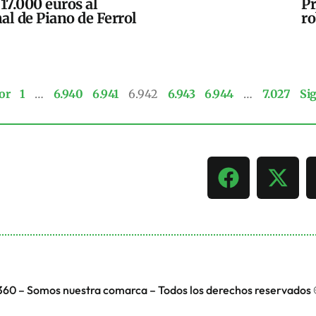
17.000 euros al
Pr
al de Piano de Ferrol
ro
or
1
…
6.940
6.941
6.942
6.943
6.944
…
7.027
Si
360 – Somos nuestra comarca – Todos los derechos reservados