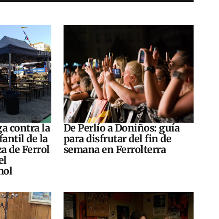
a contra la
De Perlío a Doniños: guía
antil de la
para disfrutar del fin de
za de Ferrol
semana en Ferrolterra
el
hol