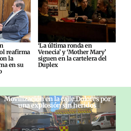
án
‘La última ronda en
ol reafirma
Venecia’ y ‘Mother Mary’
on la
siguen en la cartelera del
ma en su
Duplex
o
Movilización en la calle Dolores por
una explosión sin heridos