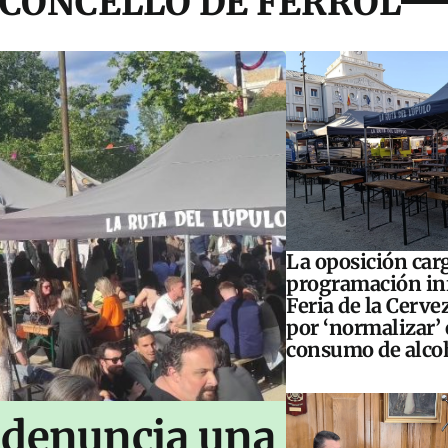
 CONCELLO DE FERROL
La oposición carg
programación inf
Feria de la Cerve
por ‘normalizar’ 
consumo de alco
 denuncia una