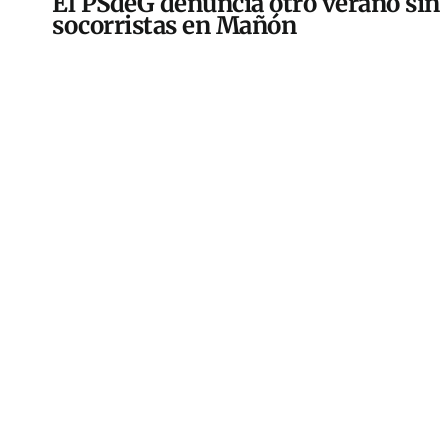
El PSdeG denuncia otro verano sin
socorristas en Mañón