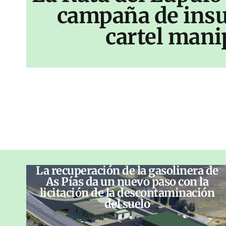
campaña de insu
cartel mani
La recuperación de la gasolinera de
As Pías da un nuevo paso con la
licitación de la descontaminación
del suelo