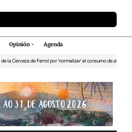
Opinión
Agenda
za de Ferrol por ‘normalizar’ el consumo de alcohol
De Perlío a Do