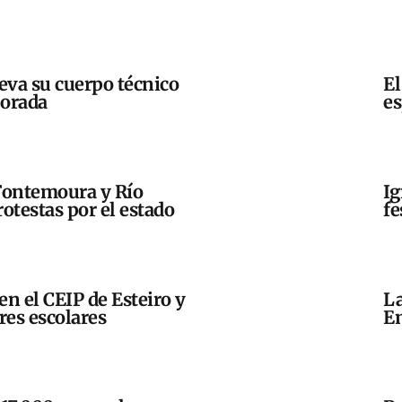
eva su cuerpo técnico
El
porada
es
Fontemoura y Río
Ig
otestas por el estado
fe
en el CEIP de Esteiro y
La
res escolares
En