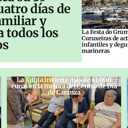
uatro días de
amiliar y
a todos los
La Festa do Grum
Curuxeiras de ac
os
infantiles y deg
marineras
La Xunta invierte más de 41.000
euros en la mejora del Centro de Día
de Caranza