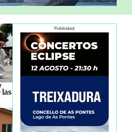
Publicidad
y
 las