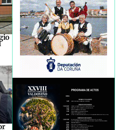
gio
l
or