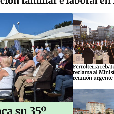
ción familiar e laboral en
Ferrolterra rebat
reclama al Minis
reunión urgente 
ca su 35º