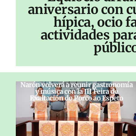
aniversario con c
hípica, ocio f
actividades par
públic
Narón volverá a reunir gastronomía
y música con la III Feira de
Exaltación do Porco ao Espeto