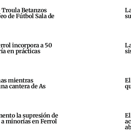
o Troula Betanzos
La
eo de Fútbol Sala de
su
errol incorpora a 50
La
a en prácticas
si
nas mientras
El
una cantera de As
qu
mento la supresión de
El
 a minorías en Ferrol
ac
ab