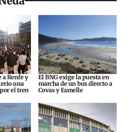
 Neda
e a Renfe y
El BNG exige la puesta en
terio una
marcha de un bus directo a
por el tren
Covas y Esmelle