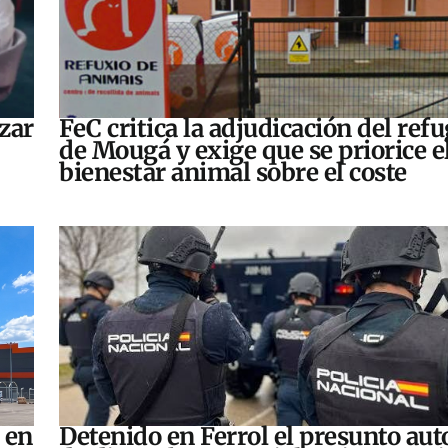
zar
FeC critica la adjudicación del refu
de Mougá y exige que se priorice e
bienestar animal sobre el coste
 en
Detenido en Ferrol el presunto aut