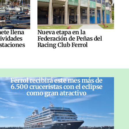
ete llena
Nueva etapa en la
tividades
Federación de Peñas del
ustaciones
Racing Club Ferrol
Ferrol recibirá este mes más de
6.500 cruceristas con el eclipse
como gran atractivo