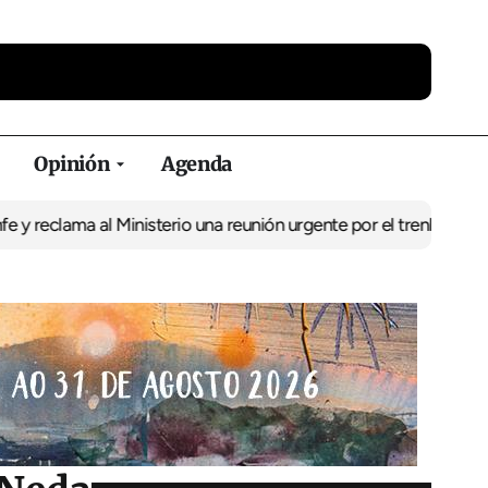
Opinión
Agenda
ma al Ministerio una reunión urgente por el tren
El BNG exige la p