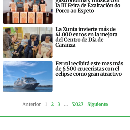
gastronomía y música con
la III Feira de Exaltación do
Porco ao Espeto
La Xunta invierte más de
41.000 euros en la mejora
del Centro de Día de
Caranza
Ferrol recibirá este mes más
de 6.500 cruceristas con el
eclipse como gran atractivo
Anterior
1
2
3
…
7.027
Siguiente