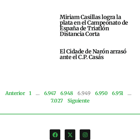
Miriam Casillas logra la
plata en el Campeonato de
España de Triatlón
Distancia Corta
El Cidade de Narón arrasó
ante el C.P. Casás
Anterior
1
…
6.947
6.948
6.949
6.950
6.951
…
7.027
Siguiente