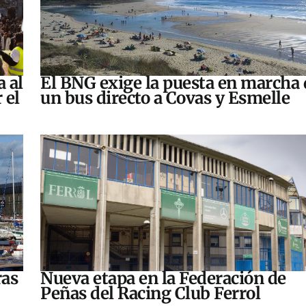
a al
El BNG exige la puesta en marcha 
 el
un bus directo a Covas y Esmelle
ras
Nueva etapa en la Federación de
Peñas del Racing Club Ferrol