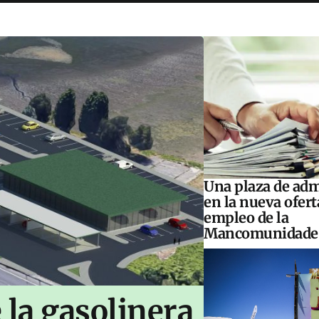
Una plaza de adm
en la nueva ofert
empleo de la
Mancomunidade
 la gasolinera