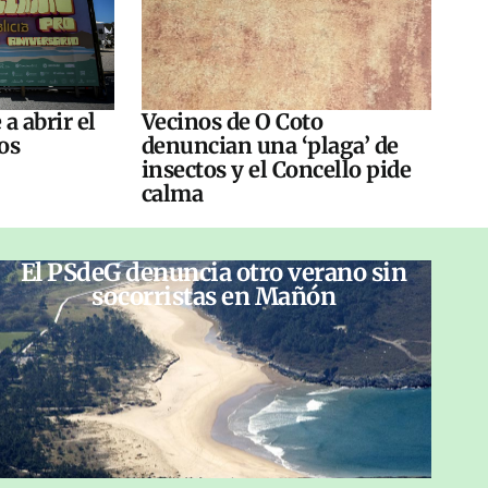
a abrir el
Vecinos de O Coto
os
denuncian una ‘plaga’ de
insectos y el Concello pide
calma
El PSdeG denuncia otro verano sin
socorristas en Mañón