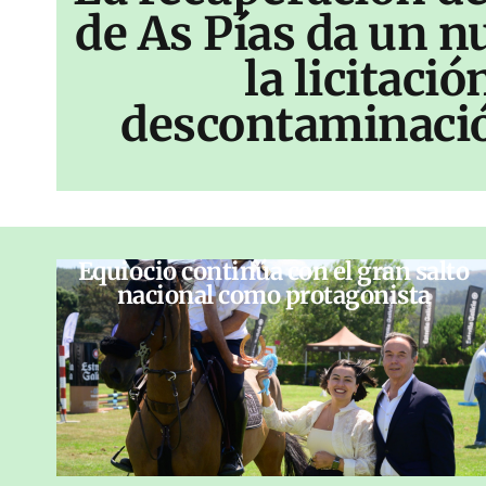
de As Pías da un n
la licitació
descontaminació
Equiocio continúa con el gran salto
nacional como protagonista