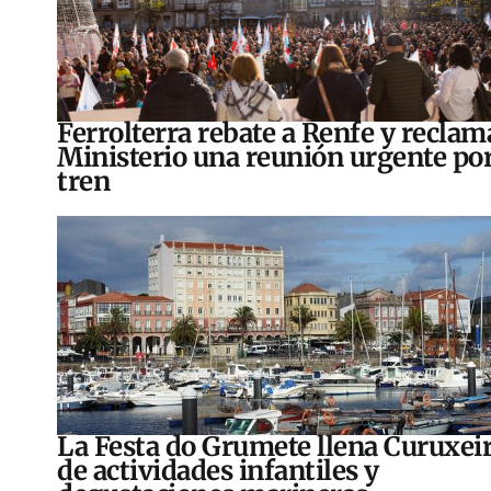
Ferrolterra rebate a Renfe y reclam
Ministerio una reunión urgente por
tren
La Festa do Grumete llena Curuxei
de actividades infantiles y