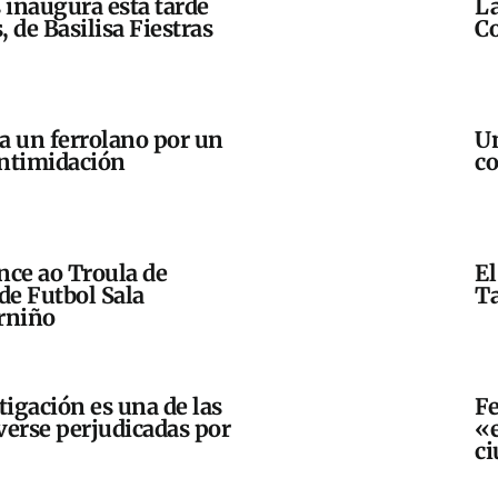
 inaugura esta tarde
La
 de Basilisa Fiestras
Co
ra un ferrolano por un
Un
intimidación
co
nce ao Troula de
El
de Futbol Sala
T
rniño
tigación es una de las
Fe
verse perjudicadas por
«e
c