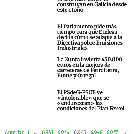
construyan en Galicia desde
este otoño
El Parlamento pide más
tiempo para que Endesa
decida cómo se adapta a la
Directiva sobre Emisiones
Industriales
La Xunta invierte 450.000
euros en la mejora de
carreteras de Ferrolterra,
Eume y Ortegal
El PSdeG-PSOE ve
«intolerable» que se
«endurezcan» las
condiciones del Plan Ferrol
Anterior
1
…
6.943
6.944
6.945
6.946
6.947
…