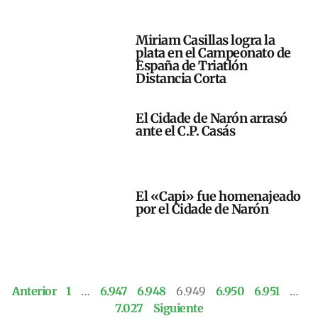
Miriam Casillas logra la
plata en el Campeonato de
España de Triatlón
Distancia Corta
El Cidade de Narón arrasó
ante el C.P. Casás
El «Capi» fue homenajeado
por el Cidade de Narón
Anterior
1
…
6.947
6.948
6.949
6.950
6.951
…
7.027
Siguiente