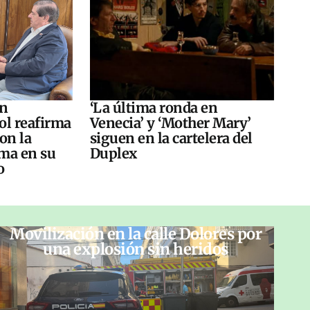
án
‘La última ronda en
ol reafirma
Venecia’ y ‘Mother Mary’
on la
siguen en la cartelera del
ma en su
Duplex
o
Movilización en la calle Dolores por
una explosión sin heridos