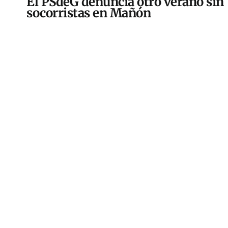
El PSdeG denuncia otro verano sin
socorristas en Mañón