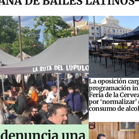
ÑA DE BAILES LATINOS
La oposición carg
programación inf
Feria de la Cerve
por ‘normalizar’ 
consumo de alco
 denuncia una