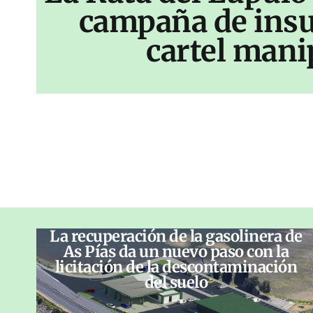
campaña de insu
cartel mani
La recuperación de la gasolinera de
As Pías da un nuevo paso con la
licitación de la descontaminación
del suelo