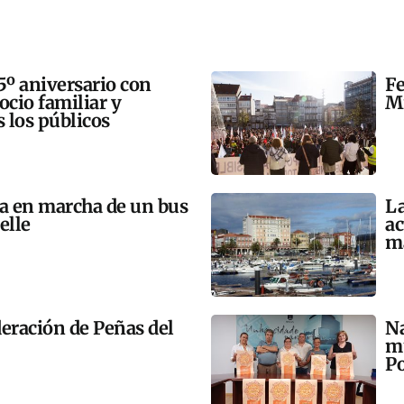
5º aniversario con
Fe
 ocio familiar y
Mi
s los públicos
ta en marcha de un bus
La
elle
ac
m
eración de Peñas del
Na
mú
Po