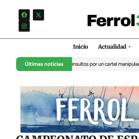
Inicio
Actualidad
cia una campaña de insultos por un cartel manipulado
Últimas noticias
La oposici