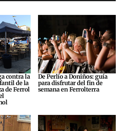
a contra la
De Perlío a Doniños: guía
antil de la
para disfrutar del fin de
za de Ferrol
semana en Ferrolterra
el
hol