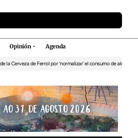
Opinión
Agenda
a de Ferrol por ‘normalizar’ el consumo de alcohol
De Perlío a Don