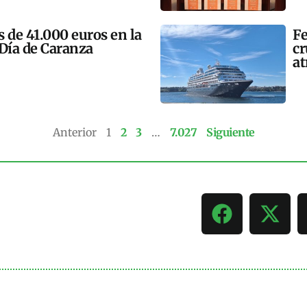
 de 41.000 euros en la
Fe
 Día de Caranza
cr
at
Anterior
1
2
3
…
7.027
Siguiente