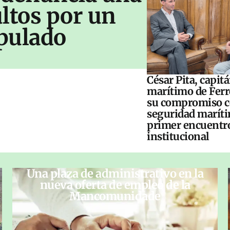
ltos por un
pulado
César Pita, capit
marítimo de Ferr
su compromiso c
seguridad maríti
primer encuentr
institucional
Una plaza de administrativo en la
nueva oferta de empleo de la
Mancomunidade