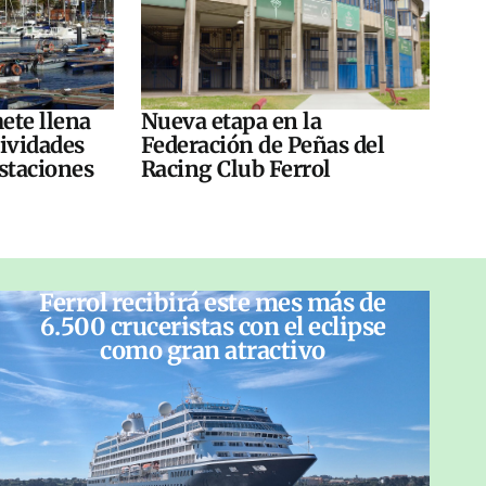
ete llena
Nueva etapa en la
tividades
Federación de Peñas del
ustaciones
Racing Club Ferrol
Ferrol recibirá este mes más de
6.500 cruceristas con el eclipse
como gran atractivo