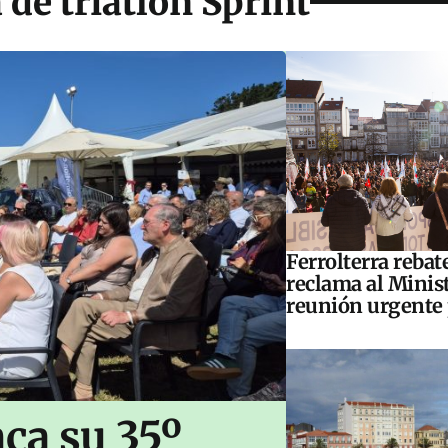
de triatlón Sprint
Ferrolterra rebat
reclama al Minis
reunión urgente 
ca su 35º