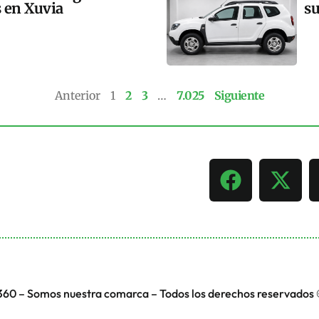
s en Xuvia
su
Anterior
1
2
3
…
7.025
Siguiente
360 – Somos nuestra comarca – Todos los derechos reservados