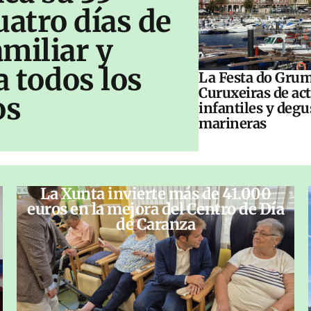
uatro días de
amiliar y
a todos los
La Festa do Grum
Curuxeiras de ac
os
infantiles y deg
marineras
La Xunta invierte más de 41.000
euros en la mejora del Centro de Día
de Caranza