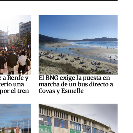
e a Renfe y
El BNG exige la puesta en
terio una
marcha de un bus directo a
por el tren
Covas y Esmelle