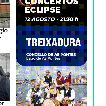
gio
l
or