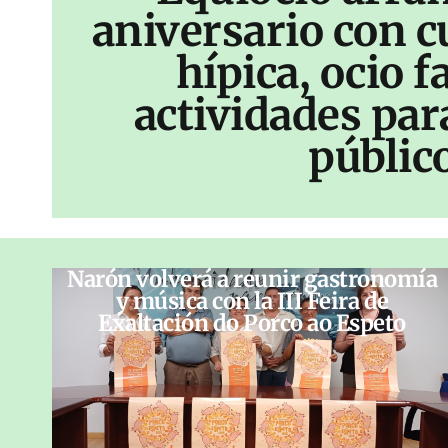
aniversario con c
hípica, ocio f
actividades par
públic
Narón volverá a reunir gastronomía
y música con la III Feira de
Exaltación do Porco ao Espeto