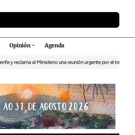
Opinión
Agenda
lama al Ministerio una reunión urgente por el tren
El BNG exige la