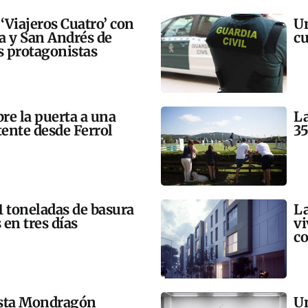
 ‘Viajeros Cuatro’ con
Un
ra y San Andrés de
cu
 protagonistas
bre la puerta a una
La
tente desde Ferrol
35
21 toneladas de basura
La
 en tres días
vi
co
esta Mondragón
Un