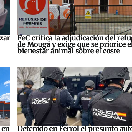
zar
FeC critica la adjudicación del refu
de Mougá y exige que se priorice e
bienestar animal sobre el coste
 en
Detenido en Ferrol el presunto aut