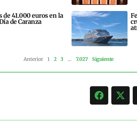
 de 41.000 euros en la
Fe
 Día de Caranza
cr
at
Anterior
1
2
3
…
7.027
Siguiente