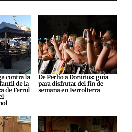
a contra la
De Perlío a Doniños: guía
antil de la
para disfrutar del fin de
za de Ferrol
semana en Ferrolterra
el
hol