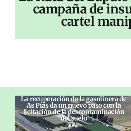
campaña de insu
cartel mani
La recuperación de la gasolinera de
As Pías da un nuevo paso con la
licitación de la descontaminación
del suelo