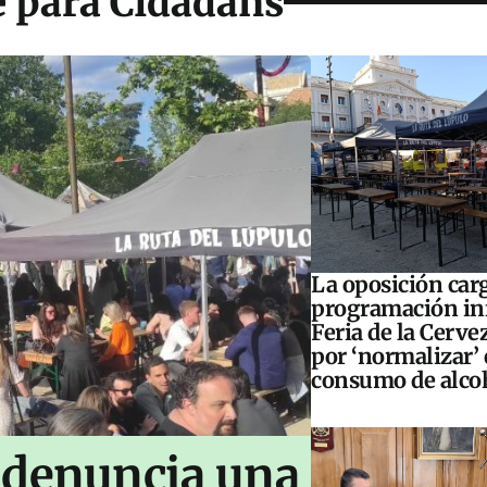
e para Cidadáns
La oposición carg
programación inf
Feria de la Cerve
por ‘normalizar’ 
consumo de alco
 denuncia una