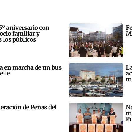
5º aniversario con
Fe
 ocio familiar y
Mi
s los públicos
ta en marcha de un bus
La
elle
ac
m
eración de Peñas del
Na
mú
Po