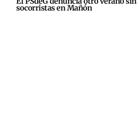
El PSdeG denuncia otro verano sin
socorristas en Mañón