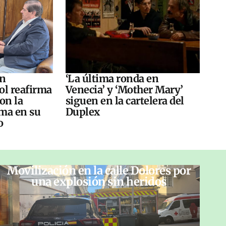
án
‘La última ronda en
ol reafirma
Venecia’ y ‘Mother Mary’
on la
siguen en la cartelera del
ma en su
Duplex
o
Movilización en la calle Dolores por
una explosión sin heridos