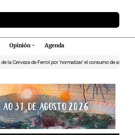
Opinión
Agenda
za de Ferrol por ‘normalizar’ el consumo de alcohol
De Perlío a Do