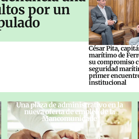
ltos por un
pulado
César Pita, capit
marítimo de Ferr
su compromiso c
seguridad maríti
primer encuentr
institucional
Una plaza de administrativo en la
nueva oferta de empleo de la
Mancomunidade