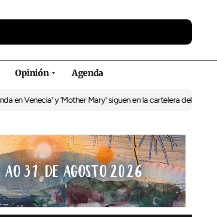
Opinión
Agenda
cia’ y ‘Mother Mary’ siguen en la cartelera del Duplex
La recupera