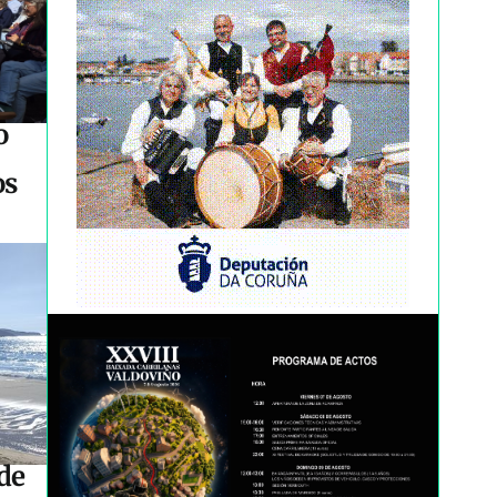
o
os
de