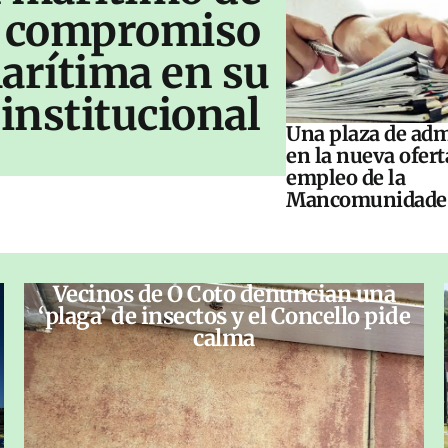
u compromiso
arítima en su
institucional
Una plaza de adm
en la nueva ofert
empleo de la
Mancomunidade
Vecinos de O Coto denuncian una
‘plaga’ de insectos y el Concello pide
calma