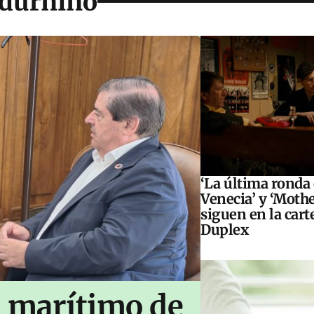
adurniño
‘La última ronda
Venecia’ y ‘Moth
siguen en la cart
Duplex
n marítimo de