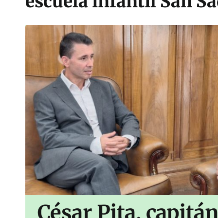
escuela infantil San S
César Pita, capitá