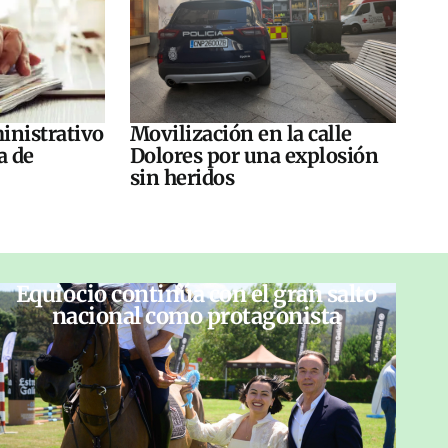
inistrativo
Movilización en la calle
a de
Dolores por una explosión
sin heridos
Equiocio continúa con el gran salto
nacional como protagonista