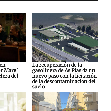
 en
La recuperación de la
er Mary’
gasolinera de As Pías da un
elera del
nuevo paso con la licitación
de la descontaminación del
suelo