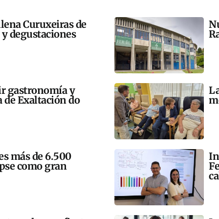
llena Curuxeiras de
Nu
s y degustaciones
Ra
ir gastronomía y
La
a de Exaltación do
me
mes más de 6.500
In
lipse como gran
Fe
ca