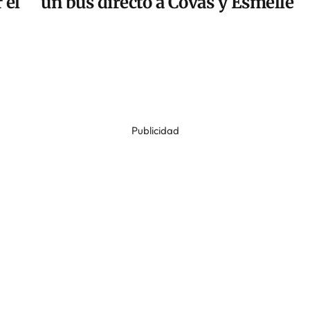
 el
un bus directo a Covas y Esmelle
Publicidad