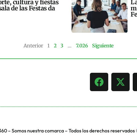
te, cultura y fiestas
La
ala de las Festas da
mi
Fe
Anterior
1
2
3
…
7.026
Siguiente
360 – Somos nuestra comarca – Todos los derechos reservados