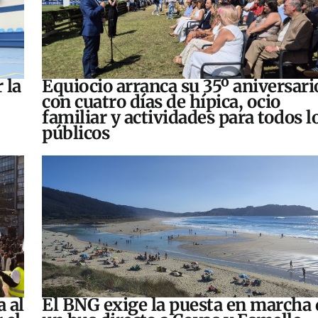
 la
Equiocio arranca su 35º aniversari
con cuatro días de hípica, ocio
familiar y actividades para todos l
públicos
a al
El BNG exige la puesta en marcha 