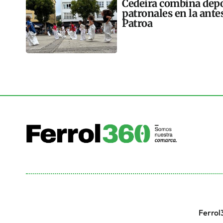
Cedeira combina depor
patronales en la antes
Patroa
Ferrol