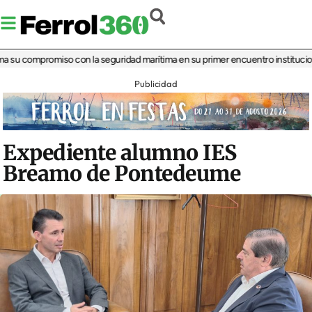
u compromiso con la seguridad marítima en su primer encuentro institucional
‘La
Publicidad
Expediente alumno IES
Breamo de Pontedeume