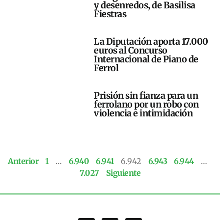
y desenredos, de Basilisa
Fiestras
La Diputación aporta 17.000
euros al Concurso
Internacional de Piano de
Ferrol
Prisión sin fianza para un
ferrolano por un robo con
violencia e intimidación
Anterior
1
…
6.940
6.941
6.942
6.943
6.944
…
7.027
Siguiente