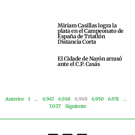
Miriam Casillas logra la
plata en el Campeonato de
España de Triatlón
Distancia Corta
El Cidade de Narón arrasó
ante el C.P. Casás
Anterior
1
…
6.947
6.948
6.949
6.950
6.951
…
7.027
Siguiente