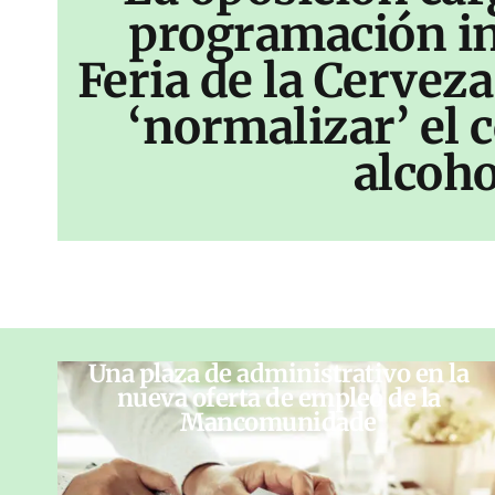
programación inf
Feria de la Cerveza
‘normalizar’ el
alcoho
Una plaza de administrativo en la
nueva oferta de empleo de la
Mancomunidade