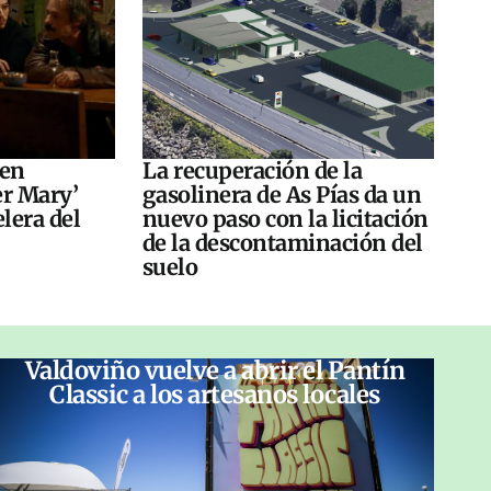
 en
La recuperación de la
er Mary’
gasolinera de As Pías da un
elera del
nuevo paso con la licitación
de la descontaminación del
suelo
Valdoviño vuelve a abrir el Pantín
Classic a los artesanos locales