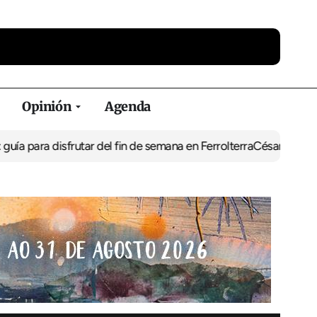
Opinión
Agenda
sfrutar del fin de semana en Ferrolterra
César Pita, capitán marít