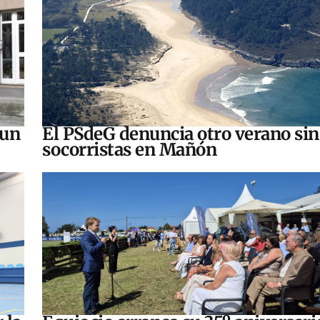
 un
El PSdeG denuncia otro verano sin
socorristas en Mañón