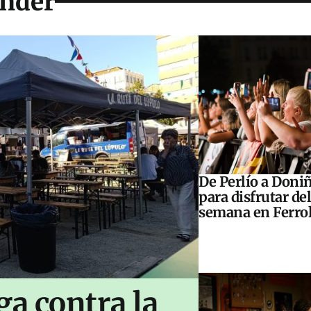
nder
De Perlío a Doniñ
para disfrutar del
semana en Ferrol
ga contra la