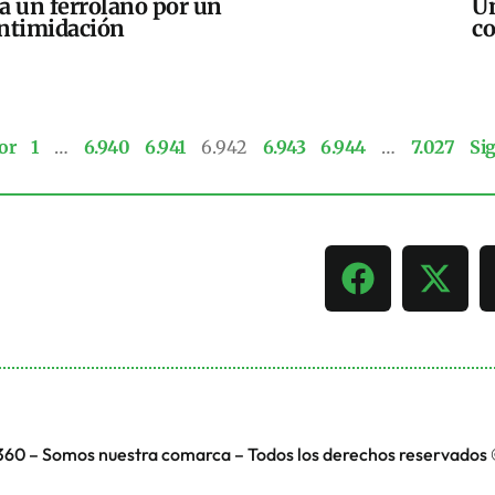
ra un ferrolano por un
Un
intimidación
co
or
1
…
6.940
6.941
6.942
6.943
6.944
…
7.027
Si
360 – Somos nuestra comarca – Todos los derechos reservados