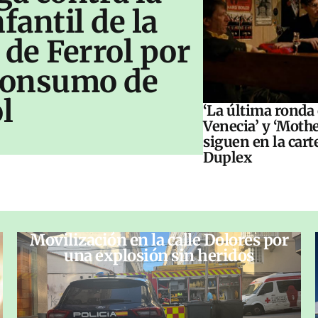
antil de la
 de Ferrol por
 consumo de
l
‘La última ronda
Venecia’ y ‘Moth
siguen en la cart
Duplex
Movilización en la calle Dolores por
una explosión sin heridos