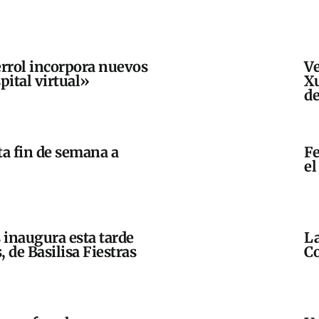
Ferrol incorpora nuevos
Ve
pital virtual»
Xu
de
ta fin de semana a
Fe
el
 inaugura esta tarde
La
 de Basilisa Fiestras
Co