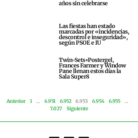
años sin celebrarse
Las fiestas han estado
marcadas por «incidencias,
descontrol e inseguridad»,
según PSOE e IU
Twin-Sets+Postergel,
Frances Farmer y Window
Pane llenan estos días la
Sala Super8
Anterior
1
…
6.951
6.952
6.953
6.954
6.955
…
7.027
Siguiente