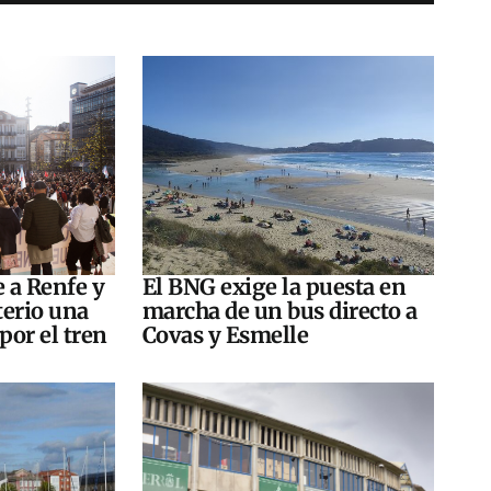
e a Renfe y
El BNG exige la puesta en
terio una
marcha de un bus directo a
por el tren
Covas y Esmelle