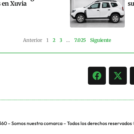
s en Xuvia
su
Anterior
1
2
3
…
7.025
Siguiente
360 – Somos nuestra comarca – Todos los derechos reservados