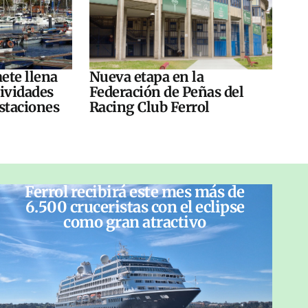
ete llena
Nueva etapa en la
tividades
Federación de Peñas del
ustaciones
Racing Club Ferrol
Ferrol recibirá este mes más de
6.500 cruceristas con el eclipse
como gran atractivo