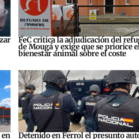
zar
FeC critica la adjudicación del refu
de Mougá y exige que se priorice e
bienestar animal sobre el coste
 en
Detenido en Ferrol el presunto aut