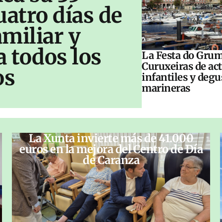
uatro días de
amiliar y
a todos los
La Festa do Grum
Curuxeiras de ac
os
infantiles y deg
marineras
La Xunta invierte más de 41.000
euros en la mejora del Centro de Día
de Caranza