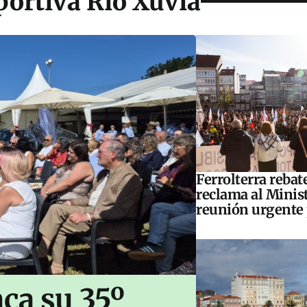
portiva Río Xuvia
Ferrolterra rebat
reclama al Minis
reunión urgente 
ca su 35º