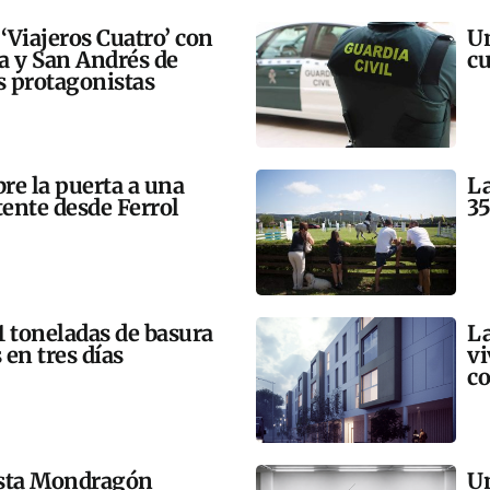
 ‘Viajeros Cuatro’ con
Un
ra y San Andrés de
cu
 protagonistas
bre la puerta a una
La
tente desde Ferrol
35
21 toneladas de basura
La
 en tres días
vi
co
esta Mondragón
Un