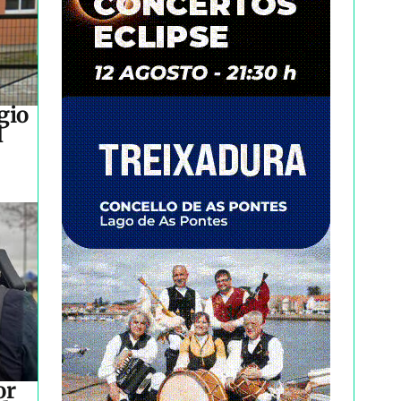
gio
l
or