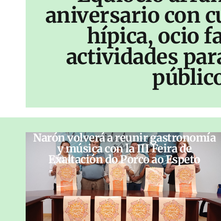
aniversario con c
hípica, ocio f
actividades par
públic
Narón volverá a reunir gastronomía
y música con la III Feira de
Exaltación do Porco ao Espeto