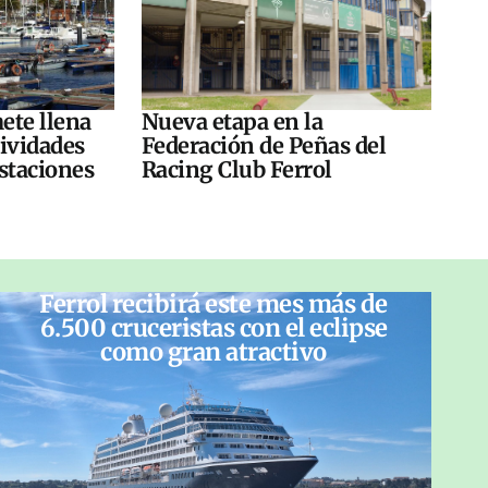
ete llena
Nueva etapa en la
tividades
Federación de Peñas del
ustaciones
Racing Club Ferrol
Ferrol recibirá este mes más de
6.500 cruceristas con el eclipse
como gran atractivo