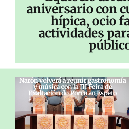
aniversario con c
hípica, ocio f
actividades par
públic
Narón volverá a reunir gastronomía
y música con la III Feira de
Exaltación do Porco ao Espeto