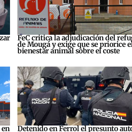
zar
FeC critica la adjudicación del refu
de Mougá y exige que se priorice e
bienestar animal sobre el coste
 en
Detenido en Ferrol el presunto aut