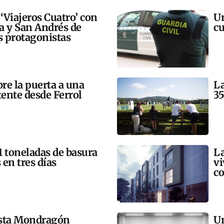
 ‘Viajeros Cuatro’ con
Un
ra y San Andrés de
cu
 protagonistas
bre la puerta a una
La
tente desde Ferrol
35
21 toneladas de basura
La
 en tres días
vi
co
esta Mondragón
Un