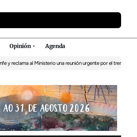
Opinión
Agenda
ma al Ministerio una reunión urgente por el tren
El BNG exige la 