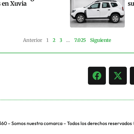
s en Xuvia
su
Anterior
1
2
3
…
7.025
Siguiente
360 – Somos nuestra comarca – Todos los derechos reservados