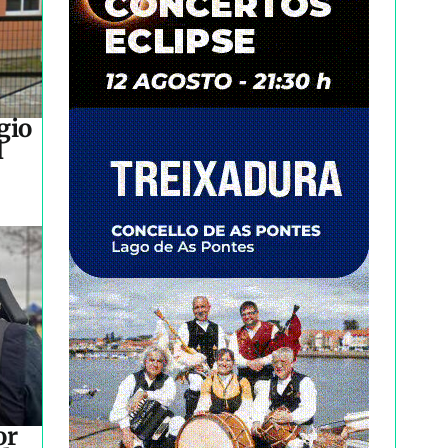
gio
l
or