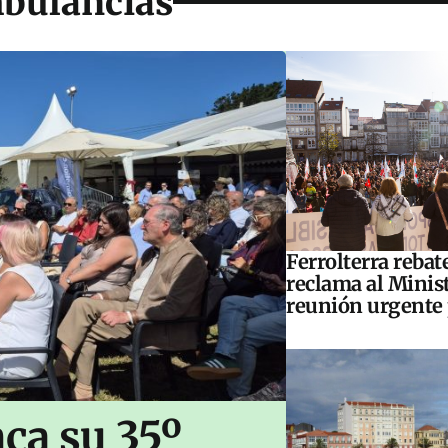
mbulancias
Ferrolterra rebat
reclama al Minis
reunión urgente 
ca su 35º