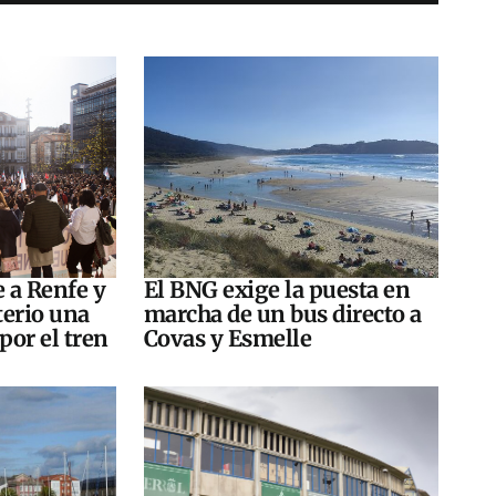
e a Renfe y
El BNG exige la puesta en
terio una
marcha de un bus directo a
por el tren
Covas y Esmelle