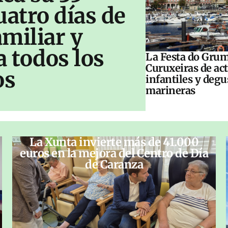
uatro días de
amiliar y
a todos los
La Festa do Grum
Curuxeiras de ac
os
infantiles y deg
marineras
La Xunta invierte más de 41.000
euros en la mejora del Centro de Día
de Caranza