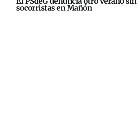
El PSdeG denuncia otro verano sin
socorristas en Mañón