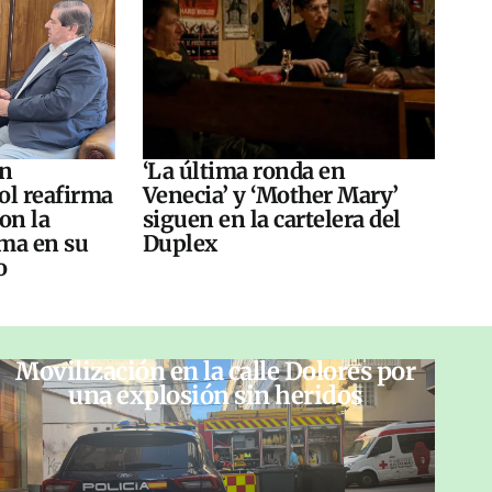
án
‘La última ronda en
ol reafirma
Venecia’ y ‘Mother Mary’
on la
siguen en la cartelera del
ma en su
Duplex
o
Movilización en la calle Dolores por
una explosión sin heridos