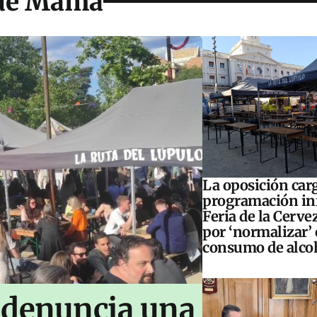
 de Mama
La oposición carg
programación inf
Feria de la Cerve
por ‘normalizar’ 
consumo de alco
 denuncia una