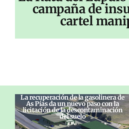
campaña de insu
cartel mani
La recuperación de la gasolinera de
As Pías da un nuevo paso con la
licitación de la descontaminación
del suelo