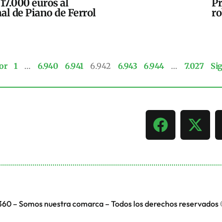
17.000 euros al
Pr
al de Piano de Ferrol
ro
or
1
…
6.940
6.941
6.942
6.943
6.944
…
7.027
Si
360 – Somos nuestra comarca – Todos los derechos reservados