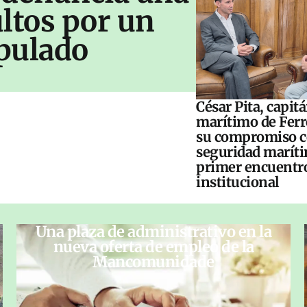
ltos por un
pulado
César Pita, capit
marítimo de Ferr
su compromiso c
seguridad maríti
primer encuentr
institucional
Una plaza de administrativo en la
nueva oferta de empleo de la
Mancomunidade