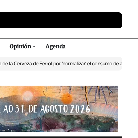
Opinión
Agenda
eza de Ferrol por ‘normalizar’ el consumo de alcohol
De Perlío a D