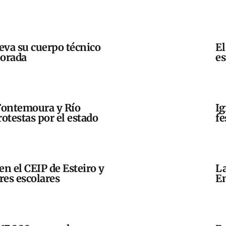
eva su cuerpo técnico
El
porada
es
Fontemoura y Río
Ig
otestas por el estado
fe
en el CEIP de Esteiro y
La
res escolares
En