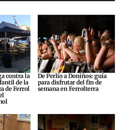
a contra la
De Perlío a Doniños: guía
antil de la
para disfrutar del fin de
za de Ferrol
semana en Ferrolterra
el
hol