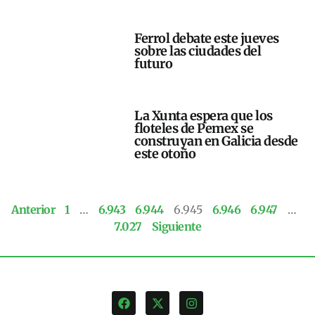
Ferrol debate este jueves
sobre las ciudades del
futuro
La Xunta espera que los
floteles de Pemex se
construyan en Galicia desde
este otoño
Anterior
1
…
6.943
6.944
6.945
6.946
6.947
…
7.027
Siguiente