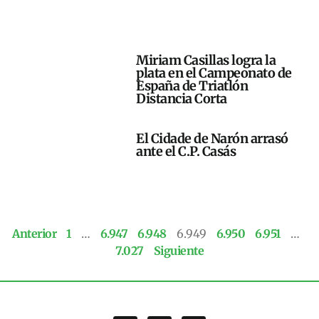
Miriam Casillas logra la
plata en el Campeonato de
España de Triatlón
Distancia Corta
El Cidade de Narón arrasó
ante el C.P. Casás
Anterior
1
…
6.947
6.948
6.949
6.950
6.951
…
7.027
Siguiente