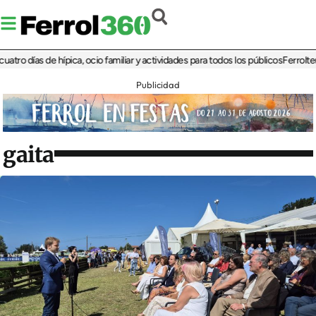
días de hípica, ocio familiar y actividades para todos los públicos
Ferrolterra re
Publicidad
gaita