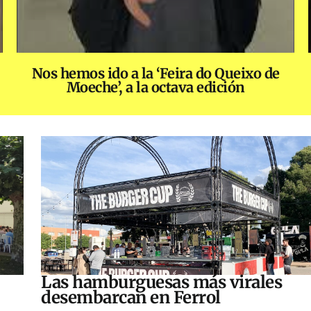
Nos hemos ido a la ‘Feira do Queixo de
Moeche’, a la octava edición
Las hamburguesas más virales
desembarcan en Ferrol