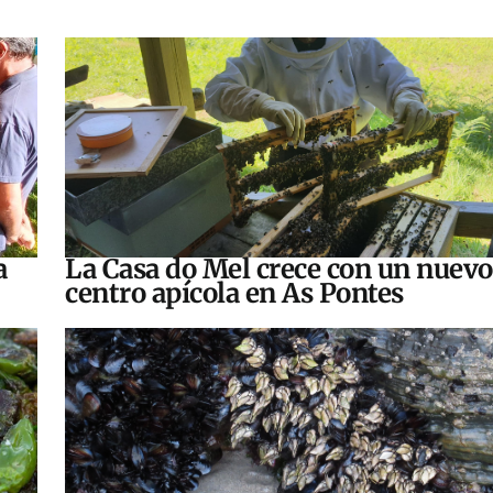
a
La Casa do Mel crece con un nuevo
centro apícola en As Pontes