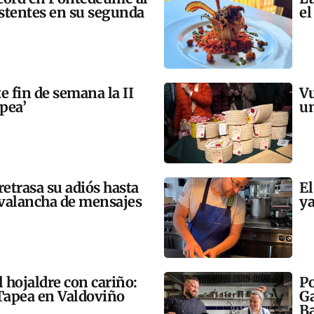
istentes en su segunda
el
e fin de semana la II
Vu
apea’
un
retrasa su adiós hasta
El
avalancha de mensajes
ya
l hojaldre con cariño:
Po
e Tapea en Valdoviño
Ga
Ba