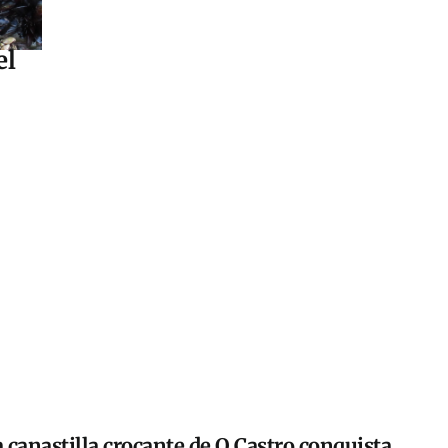
el
 canastilla crocante de O Castro conquista