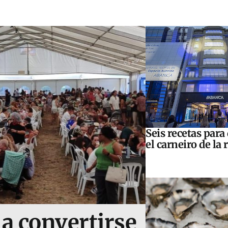
Seis recetas para
el carneiro de la 
 a convertirse