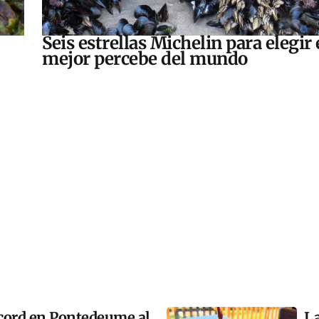
Seis estrellas Michelin para elegir 
mejor percebe del mundo
cord en Pontedeume al
La