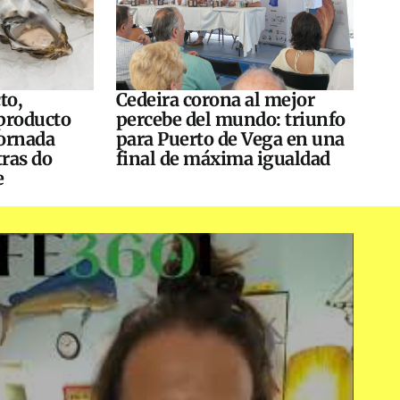
to,
Cedeira corona al mejor
producto
percebe del mundo: triunfo
 jornada
para Puerto de Vega en una
tras do
final de máxima igualdad
e